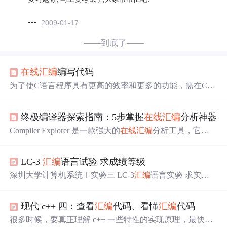
2009-01-17
——到底了——
在线
汇编
编写代码
为了使C语言程序具有更高的效率和更多的功能，需在C语
言程序里嵌入用
汇编
语言编写的子程序。一方面是为提高
子程序的执行速度和效率；另一方面，可解决某些用C语
终极编译器探索指南：5步掌握
在线
汇编
分析神器
言程序无法实现的机器语言操作。而C语言代码与
汇编
语
言代码的接口是任何C编译器毋庸置疑要解决的问
题
Compiler Explorer 是一款强大的
在线
汇编
分析工具，它让
。 通常，有两种方法可将
汇编
语言代码与C语言代码联
开发者能够直接在浏览器中运行编译器并实时查看生成的
合在一起。一种是把独立的
汇编
语言程序用C函数连接起
汇编
代码，是学习编译器原理、优化代码性能的必备神
来，通过API (Application Pr
LC-3
汇编
语言试验 求成绩等级
器。通过直观的界面和丰富的功能，即使是编程新手也能
轻松探索高级编译技术，深入理解代码如何被转化为机器
深圳大学计算机系统Ⅰ实验三 LC-3
汇编
语言实验 求实验
语言。 ## 为什么选择 Compiler Explorer？ 对于开发者而
等级
言，理解代码的底层实现至关重要。无论是优化性能瓶
颈、
现代 c++ 四：查看
汇编
代码、看懂
汇编
代码
很多时候，要真正理解 c++ 一些特性的实现原理，最快的