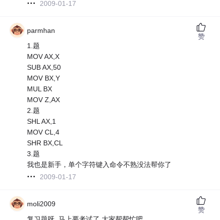
2009-01-17
parmhan
赞
1.题
MOV AX,X
SUB AX,50
MOV BX,Y
MUL BX
MOV Z,AX
2.题
SHL AX,1
MOV CL,4
SHR BX,CL
3.题
我也是新手，单个字符键入命令不熟没法帮你了
2009-01-17
moli2009
赞
复习题呀, 马上要考试了,大家帮帮忙吧.