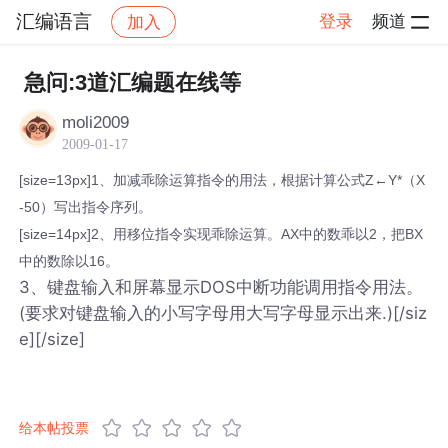
汇编语言
登录
频道
加入
帖子详情
社区
汇编语言
急问:3道汇编题在线等
moli2009
2009-01-17
[size=13px]1、加减乖除运算指令的用法，根据计算公式Z←Y*（X
-50）写出指令序列。
[size=14px]2、用移位指令实现乖除运算。AX中的数乖以2，把BX
中的数除以16。
3、键盘输入和屏幕显示DOS中断功能调用指令用法。
(要求对键盘输入的小写字母用大写字母显示出来.)[/siz
e][/size]
给本帖投票