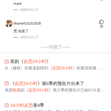
mark
2009-01-17
lihan6415151528
赞
恩 知道了
2009-01-17
——到底了——
美剧《
反恐
24
小时
》
从《越狱》的紧凑剧情到《
反恐
24
小时
》的紧张刺激，本
文分享了从一部美剧过渡到另一部的心得体会。虽然《
反
恐
24
小时
》在剧情组织上不及《越狱》，但其每季
24
集
的
《
反恐
24
小时
》第6季的预告片出来了
设计，每
集
描述一
小时
的故事，依然令人着迷。
美国
电视
剧《
反恐
24
小时
》第六季的预告片已由FOX发
布，预计将于明年1月份播出。粉丝们可以访问特定网站观
看最新预告。
24
小时
反恐
第4季