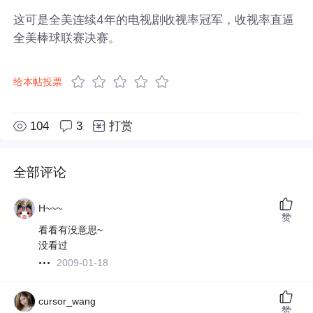
这可是全美连续4年的电视剧收视率冠军，收视率直逼
全美棒球联赛决赛。
给本帖投票
104
3
打赏
全部评论
H~~~
赞
看看有没意思~
没看过
2009-01-18
cursor_wang
赞