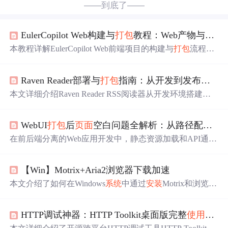
——到底了——
EulerCopilot Web构建与
打包
教程：Web产物与桌面应用生成实战
本教程详解EulerCopilot Web前端项目的构建与
打包
流程，
涵盖基于Vite的Web静态产物生成（含开发/生产环境配
置）、跨平台Electron桌面应用
打包
（Windows/macOS/Linu
Raven Reader部署与
打包
指南：从开发到发布的完整流程
x）、自动化部署脚本及常见问题解决。关键技术包括Nod
e.js≥22.14.0、pnpm 10.14.0、Vite构建优化、Electron ASAR
本文详细介绍Raven Reader RSS阅读器从开发环境搭建到
打包
、
NSIS
/DMG/Linux包生成及Docker部署。
多平台
打包
发布的完整流程，涵盖Electron+Vue.js项目配
置、跨平台构建、持续集成与自动化发布等关键技术环
WebUI
打包
后
页面
空白问题全解析：从路径配置到PyInstaller一体化部署
节，帮助开发者高效完成桌面应用部署。
在前后端分离的Web应用开发中，静态资源加载和API通信
是核心基础。其原理在于浏览器通过HTTP请求获取HTM
L、CSS、JavaScript等文件，并通过网络请求与后端服务交
【Win】Motrix+Aria2浏览器下载加速
互数据。在开发环境下，热更新和代理服务器简化了这些
过程，但到了生产
打包
阶段，资源路径、路由模式和运行
本文介绍了如何在Windows
系统
中通过
安装
Motrix和浏览器
时
环境的差异会导致
页面
渲染失败，这正是许多工具类We
插件Aria2来实现下载加速。详细说明了Motrix的
安装
方法
b应用分发
时
面临的典型挑战。例如，
使用
Vue、React等框
及Aria2插件的配置步骤，包括修改
默认
端口
以确保两者正
架构建的前端，在配合Flask、FastAPI等Python后端
打包
成
HTTP调试神器：HTTP Toolkit桌面版完整
使用
指南
常通信。
独立可执行文件
时
，常因静态资源路径错误或API基础地