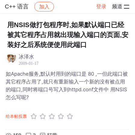
C++ 语言
登录
频道
加入
帖子详情
社区
C++ 语言
用NSIS做打包程序时,如果默认端口已经
被其它程序占用就出现输入端口的页面,安
装好之后系统便使用此端口
冰泽水
2009-01-17
如Apache服务,默认时用到的端口是 80 ,一但此端口被
其它程序占用了,就只有重新输入一个新的没有被点用
的端口,同时将端口号写入到httpd.conf文件中 用NSIS
怎么写呢?
给本帖投票