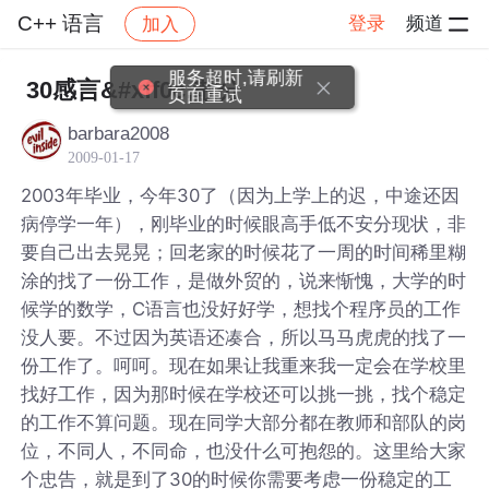
C++ 语言
登录
频道
加入
帖子详情
社区
C++ 语言
30感言&#xff0c;散分
barbara2008
2009-01-17
2003年毕业，今年30了（因为上学上的迟，中途还因
病停学一年），刚毕业的时候眼高手低不安分现状，非
要自己出去晃晃；回老家的时候花了一周的时间稀里糊
涂的找了一份工作，是做外贸的，说来惭愧，大学的时
候学的数学，C语言也没好好学，想找个程序员的工作
没人要。不过因为英语还凑合，所以马马虎虎的找了一
份工作了。呵呵。现在如果让我重来我一定会在学校里
找好工作，因为那时候在学校还可以挑一挑，找个稳定
的工作不算问题。现在同学大部分都在教师和部队的岗
位，不同人，不同命，也没什么可抱怨的。这里给大家
个忠告，就是到了30的时候你需要考虑一份稳定的工