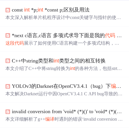
const
int
*p;
int
*const p;区别及用法
本文深入解析单片机程序设计中const关键字与指针的使
用，特别是其在ROM空间的应用，以及const
int
*p与
int
*con
stp的区别。通过实例说明两者在实际编程中的作用。
*next c语言,c语言 多项式求导下面是我的
代码
可DEV C++
这段
代码
展示了如何使用C语言构建一个多项式结构，并
实现对其求导的过程。程序通过输入多项式的系数和指数
来构建多项式，然后遍历结构进行求导操作，最后输出求
C++中string类型和
int
类型之间的相互转换
导后的多项式。
本文介绍了C++中将string转换为
int
的各种方法，包括strto
l、stringstream、stoi以及at()函数，同时涵盖了将
int
转换为st
ring的示例，重点讲解了std::to_string的使用。
YOLOv3的Darknet在OpenCV3.4.1（bug）下
编译
出
本文解决Darknet运行中因OpenCV3.4.1 C API bug导致的
编
译
错误，提供修改cvdef.h和highgui_c.h两处
代码
的详细步
骤，确保项目顺利
编译
。
invalid conversion from 'void* (*)()' to 'void* (*)(void*)'
本文详细解析了g++
编译
时遇到的错误‘invalid conversion fro
m 'void*' to 'void*(*)(void*)’的原因，并提供了修正方法。