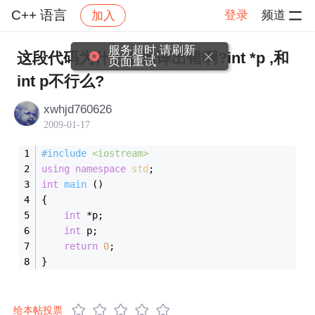
C++ 语言
登录
频道
加入
帖子详情
社区
C++ 语言
服务超时,请刷新
这段代码为什么会编译出错啊?int *p ,和
页面重试
int p不行么?
xwhjd760626
2009-01-17
#
include
<iostream>
using
namespace
std
;
int
main
()
{
int
 *p;
int
 p;
return
0
;
}
给本帖投票