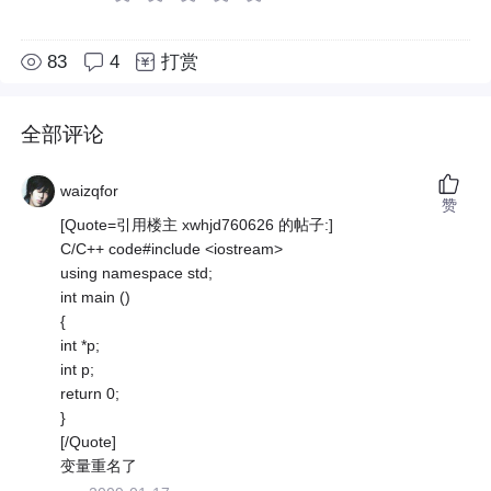
83
4
打赏
全部评论
waizqfor
赞
[Quote=引用楼主 xwhjd760626 的帖子:]
C/C++ code#include <iostream>
using namespace std;
int main ()
{
int *p;
int p;
return 0;
}
[/Quote]
变量重名了