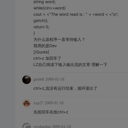
string word;
while(cin>>word)
cout < <"The word read is : " < <word < <'\n';
getch();
return 0;
}
为什么该程序一直等待输入？
我用的是Dev
[/Quote]
ctrl+z 加回车了
LZ自己阅读下输入输出流的文章 理解一下
gsrdell
2009-01-18
ctrl+z,流没有运行结束，循环退出了
xxp27
2009-01-18
先按回车在按ctrl+z
ysysbaobei
2009-01-18