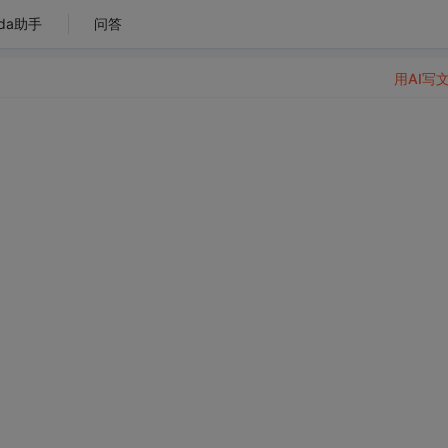
da助手
问答
用AI写
）