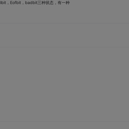
it，Eofbit，badbit三种状态，有一种