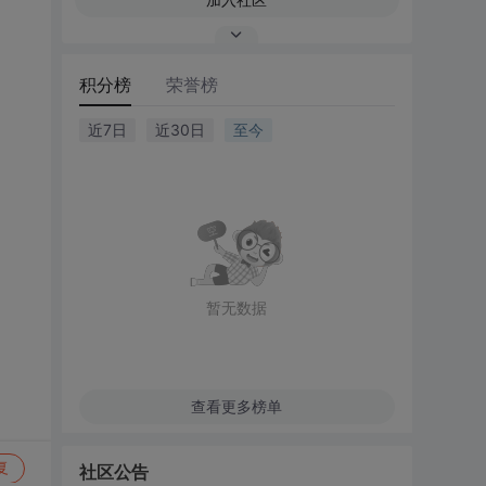
积分榜
荣誉榜
近7日
近30日
至今
暂无数据
查看更多榜单
复
社区公告