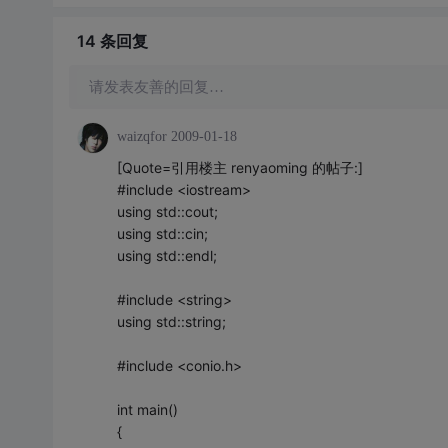
14 条
回复
请发表友善的回复…
waizqfor
2009-01-18
[Quote=引用楼主 renyaoming 的帖子:]
#include <iostream>
using std::cout;
using std::cin;
using std::endl;
#include <string>
using std::string;
#include <conio.h>
int main()
{