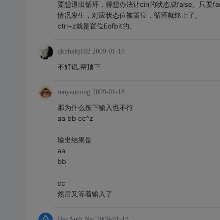
要想退出循环，得想办法让cin的状态成false。只要failb
情况发生，对应状态位被置位，循环就终止了。
ctrl+z就是置位Eofbit的。
qkhhxkj102
2009-01-18
不好说,帮顶下
renyaoming
2009-01-18
那为什么按下输入也不行
aa bb cc^z
输出结果是
aa
bb
cc
然后又等着输入了
OenAuth.Net
2009-01-18