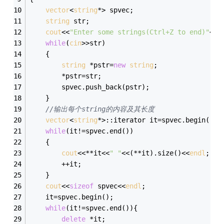
vector
<
string
*> spvec;
string
 str;
cout
<<
"Enter some strings(Ctrl+Z to end)"
<<
e
while
(
cin
>>str)
    {
string
 *pstr=
new
string
;
        *pstr=str;
        spvec.push_back(pstr);
	}
//输出每个string的内容及其长度
vector
<
string
*>::iterator it=spvec.begin();
while
(it!=spvec.end())
    {
cout
<<**it<<
" "
<<(**it).size()<<
endl
;
		++it;
	}
cout
<<
sizeof
 spvec<<
endl
;
	it=spvec.begin();
while
(it!=spvec.end()){
delete
 *it;