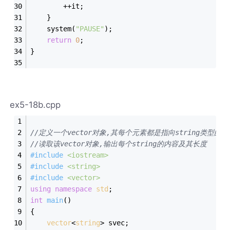
		++it;
	}
	system(
"PAUSE"
);
return
0
;
}
ex5-18b.cpp
//定义一个vector对象,其每个元素都是指向string类型的指
//读取该vector对象,输出每个string的内容及其长度
#
include
<iostream>
#
include
<string>
#
include
<vector>
using
namespace
std
;
int
main
()
{
vector
<
string
> svec;