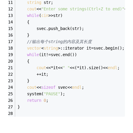
string
 str;
cout
<<
"Enter some strings(Ctrl+Z to end)"
<<
e
while
(
cin
>>str)
    {
        svec.push_back(str);
	}
//输出每个string的内容及其长度
vector
<
string
>::iterator it=svec.begin();
while
(it!=svec.end())
    {
cout
<<*it<<
" "
<<(*it).size()<<
endl
;
		++it;
	}
cout
<<
sizeof
 svec<<
endl
;
	system(
"PAUSE"
);
return
0
;
}