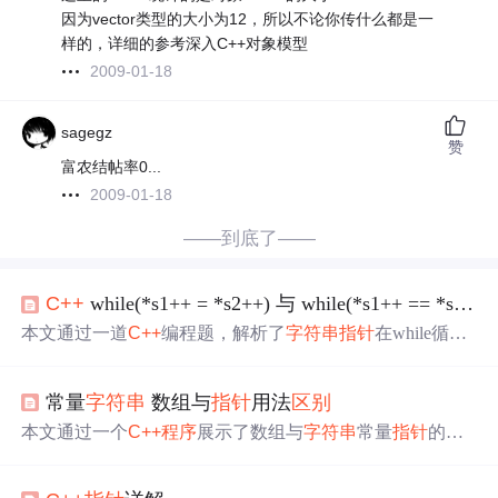
因为vector类型的大小为12，所以不论你传什么都是一
样的，详细的参考深入C++对象模型
2009-01-18
sagegz
赞
富农结帖率0...
2009-01-18
——到底了——
C++
while(*s1++ = *s2++) 与 while(*s1++ == *s2++)
本文通过一道
C++
编程题，解析了
字符串
指针
在while循环
中的使用，包括*s1++=*s2++与*s1++==*s2++的
区别
。详
细分析了不同条件下的
程序
执行流程和输出结果，揭示了
常量
字符串
数组与
指针
用法
区别
指针
自增和赋值操作的结合如何影响
字符串
拷贝的过程。
本文通过一个
C++
程序
展示了数组与
字符串
常量
指针
的
区
别
。在比较`arr1`与`arr2`两个字符数组时，由于它们是不同
内存位置的拷贝，地址不相同，因此输出呵呵。而`p1`和`p