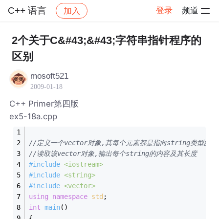
C++ 语言
登录
频道
加入
帖子详情
社区
C++ 语言
2个关于C&#43;&#43;字符串指针程序的
区别
mosoft521
2009-01-18
C++ Primer第四版
ex5-18a.cpp
//定义一个vector对象,其每个元素都是指向string类型的指
//读取该vector对象,输出每个string的内容及其长度
#
include
<iostream>
#
include
<string>
#
include
<vector>
using
namespace
std
;
int
main
()
{