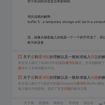
对于此词的语意是没有影响的.
韦氏词典的解释:
buffer 5 : a temporary storage unit (as in a comput
流，就像从键盘输入的就是一个一个的字符流了，所以
称为块设备
关于
流
和
缓冲区
的理解以及一般标准输入
问题
的
本文深入探讨了标准I/O中的
流
和
缓冲区
概念，并详细解释了
题
给出了具体的解决方法。
关于
流
和
缓冲区
的理解以及一般标准输入
问题
的解
本文深入探讨了C语言中的
流
(Stream)与
缓冲区
(Buffer)
输入输出中的影响，提供了常见
问题
的解决方案。
关于我
招贤纳
商务合
寻求报
协议专