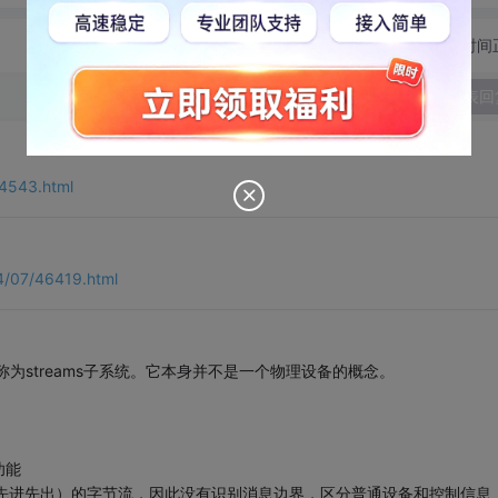
切换为时间
发表回
4543.html
4/07/46419.html
，或者称为streams子系统。它本身并不是一个物理设备的概念。
：
功能
（先进先出）的字节流，因此没有识别消息边界，区分普通设备和控制信息