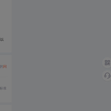
所以
的
问
标准