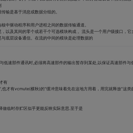
制
据传输是基于消息或数据分组的。
内核中驱动程序和用户进程之间的数据传输通道。
尾，以及其间的零个或若干个可选模块构成 。流头是一个用户级接口，它
尾与底层设备通信。在流的中间的模块是处理数据的
部件与低速部件通讯时,必须将高速部件的输出暂存到某处,以保证高速部件与
才有
,也才有vcmute(横秋)的"缓冲意味着先在这地方用着，用完就释放"这类
R译做临时存贮区似乎更能反映实际意思.至于是