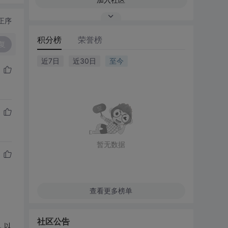
正序
积分榜
荣誉榜
复
近7日
近30日
至今
暂无数据
查看更多榜单
社区公告
，以