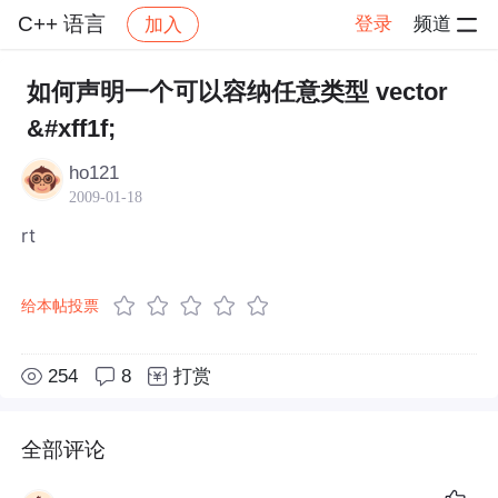
C++ 语言
登录
频道
加入
帖子详情
社区
C++ 语言
如何声明一个可以容纳任意类型 vector
&#xff1f;
ho121
2009-01-18
rt
给本帖投票
254
8
打赏
全部评论