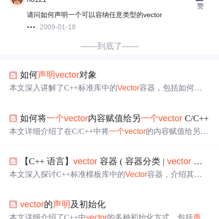
赞
请问如何声明一个可以容纳任意类型的vector
2009-01-18
——到底了——
如何
声明
vector
对象
本文深入讲解了C++标准库中的
Vector
容器，包括如何包
含
Vector
头文件、
声明
Vector
对象、初始化
Vector
以及如何
使用下标运算符访问和修改
Vector
元素。同时介绍了
Vecto
如何将
一个
vector
内容赋值给另
一个
vector
C/C++
r
与数组的不同之处，例如
Vector
提供了size()函数获取对象
大小。
本文详细介绍了在C/C++中将
一个
vector
的内容赋值给另
一
个
vector
的四种常见方法，包括直接初始化、使用assign函
数、利用swap函数以及通过迭代器和循环语句进行赋值，
【C++ 语言】
vector
容器 ( 容器分类 |
vector
声明
|
为开发者提供了丰富的代码实现示例。
本文深入探讨C++标准模板库中的
Vector
容器，介绍其
声
明
、初始化、元素操作、容量管理等核心功能，以及运算
符重载和源码解析，适合初学者和进阶开发者参考。
vector
的
声明
及初始化
本文详细介绍了C++中
vector
的多种初始化方式，包括
声明