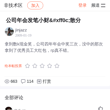
非技术区
登录
频道
加入
帖子详情
社区
非技术区
公司年会发笔小财&#xff0c;散分
jinjazz
2009-01-19
拿到数k现金奖，公司四年年会中奖三次，没中的那次
拿到了优秀员工大红包，rp真不错。
给本帖投票
663
114
打赏
全部评论