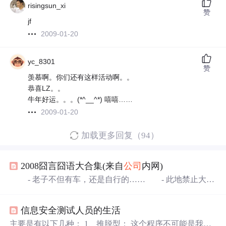
risingsun_xi
赞
jf
2009-01-20
yc_8301
赞
羡慕啊。你们还有这样活动啊。。
恭喜LZ。。
牛年好运。。。(*^__^*) 嘻嘻……
2009-01-20
加载更多回复（94）
2008囧言囧语大合集(来自
公司
内网)
- 老子不但有车，还是自行的…… - 此地禁止大小
便，违者没收工具。 - 经典，来自无意识的创造，就好
象天才可能是父母忘了带套 - 爱情是什么，爱情不是色
信息安全测试人员的生活
戒就是钻戒 - 美女就是给我们看表面的，不要老想深入
到她们的内涵！ - 一个和尚挑水喝,两个和尚抬水喝,三
主要是有以下几种： 1、推脱型： 这个程序不可能是我们