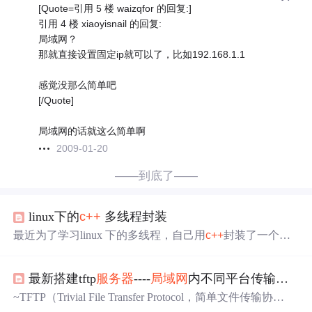
[Quote=引用 5 楼 waizqfor 的回复:]
引用 4 楼 xiaoyisnail 的回复:
局域网？
那就直接设置固定ip就可以了，比如192.168.1.1
感觉没那么简单吧
[/Quote]
局域网的话就这么简单啊
2009-01-20
——到底了——
linux下的
c++
多线程封装
最近为了学习linux 下的多线程，自己用
c++
封装了一个简
易的
局域网
多线程聊天
服务器
，期间遇到了一些坑写到这
里与大家共勉！ 主要功能: 封装了一个名叫pthread_serv的
最新搭建tftp
服务器
----
局域网
内不同平台传输文件的桥梁，C
类对每一个客户端的响应
建立
一个进程进行信息转发。 遇
到的
问题
: 在使用linux提供的线程创建函数int pthread_create
~TFTP（Trivial File Transfer Protocol，简单文件传输协
(pthread_t *tidp,const pthread_attr_t *attr
议），是一个基于 UDP 协议实现的用于在客户机和
服务器