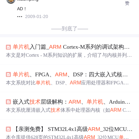
赞
AD！
2009-01-20
——到底了——
单片机
入门篇_
ARM
Cortex-M系列的调试架构CoreSight
本文是对Cortex - M系列知识的扩展，介绍了与内核并列的
调试系统架构——CoreSight
技术
。它由
ARM
推出，能丰富
调试功能，让
单片机
调试更强大。虽其架构复杂，但开发
单片机
、FPGA、
ARM
、DSP：四大嵌入式核心
技
者了解即可。该
技术
可助力开发高性能系统，还获众多开
发工具支持。
本文系统对比
单片机
、DSP、
ARM
应用处理器和FPGA的
技术
特性、开发范式及典型应用场景。
单片机
适用于低成
本、高实时性控制任务；DSP专精于密集信号处理与实时
嵌入式
技术
层级解构：
ARM
、
单片机
、Arduino与嵌入式系统辨析
数学运算；
ARM
（Cortex-A）支撑复杂OS、多任务与人机
交互；FPGA提供纳秒级确定性延迟与硬件可重构能力。
本文系统厘清嵌入式
技术
体系中处理器内核（如
ARM
Cort
文章强调场景驱动的选型原则，并剖析异构组合（如
ARM
ex-M系列）、
单片机
（MCU，如STM32）、开发板（如Ar
+FPGA、DSP+FPGA）在通信、工业视觉等领域的协同价
duino、Nucleo）、嵌入式系统及嵌入式操作系统（如FreeR
值。
【亲测免费】 STM32L4x1高级
ARM
_32位MCU
单片
TOS）的严格层级关系。强调内核是IP授权抽象，MCU是
集成芯片实体，开发板仅为工程载体，嵌入式系统须满足
本仓库提供628页的STM32L4x1高级
ARM
_32位MCU
单片