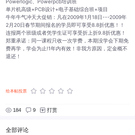
Powerlogic、Powerpcb培训班
单片机高级+PCB设计+电子基础综合班+项目
牛年牛气冲天大促销：凡在2009年1月18日---2009年
2月20日春节期间报名的学员即可享受8.8折优惠！！
连报两个班级或者凭学生证可享受折上折9.8折优惠！
郑重承诺：同一课程只收一次学费，本期没学会下期免
费再学，学会为止!1年内有效！非我方原因，定金概不
退还！
给本帖投票
184
9
打赏
全部评论