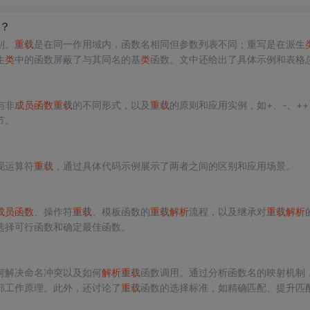
？
别。
重载
是在同一作用域内，函数名相同但参数列表不同；重写是在派生
生
类
中的函数屏蔽了与其同名的基
类
函数。文中还给出了具体示例和表格
与非
成员函数
重载
的不同形式，以及
重载
的原则和应用实例，如+、-、++
节。
现运算符
重载
，通过具体代码示例展示了两者之间的区别和应用场景。
成员函数
、操作符
重载
、模板函数的
重载
解析
流程，以及继承对
重载
解析
选择可行函数和确定最佳函数。
何解决命名冲突以及如何
解析
重载
函数调用。通过分析函数名的映射机制
部工作原理。此外，还讨论了
重载
函数的选择标准，如精确匹配、提升匹
步骤，包括确定候选函数集、可用函数及最佳匹配函数。文章以实际示例