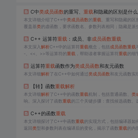
C中
类
成员函数
的重写、
重载
和隐藏的区别是什么
本文详细介绍了C++中
类
成员函数
的
重载
、重写和隐藏的区
覆盖基
类
的虚函数，要求函数名、参数列表相同；隐藏是派
结。
C++ 运算符
重载
：成员、非
成员函数
重载
本文深入
解析
C++中的运算符
重载
概念，包括
成员函数
重载
-、<<、>>等运算符的
重载
，帮助读者掌握运算符
重载
的细
运算符
重载
函数作为
类
成员函数
和友元函数
本文详细
解析
了在C++中如何通过
类
成员函数
和友元函数实
【转】函数
重载
解析
本文详细
解析
了C++中的函数
重载
机制，包括普通函数、
类
响。深入探讨了函数
重载
的三个关键步骤：查找候选函数、
C++的函数
重载
本文详细探讨了C++中函数
重载
的实现方式，包括编译器如
返回
类
型和参数列表在编译后的变化，揭示了函数
重载
的内
标准转换匹配等。最后，介绍了编译器
解析
重载
函数调用的