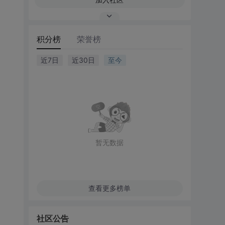
积分榜
荣誉榜
近7日
近30日
至今
暂无数据
查看更多榜单
社区公告