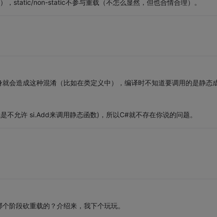
），static/non-static不参与重载（不怎么显然，但也合情合理）。
身就会造成这种混淆（比如在类定义中），编译时不知道要调用的是静态
。
是不允许 si.Add来调用静态函数)，所以C#就不存在你说的问题。
哪个阶段砍重载的？介绍来，我下个玩玩。