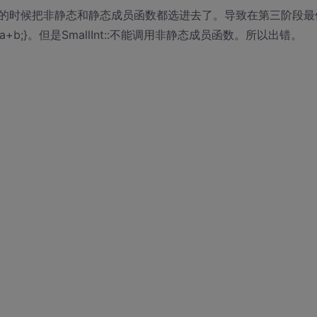
的时候把非静态和静态成员函数都选进去了。导致在第三阶段最
return a+b;}。但是SmallInt::不能调用非静态成员函数。所以出错。