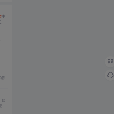
类
中
总
、-
的影
，如
配和
和代