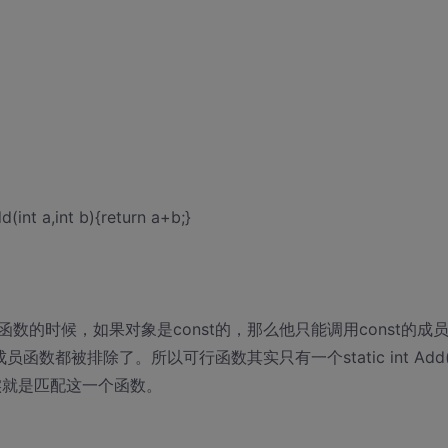
nt a,int b){return a+b;}
的时候，如果对象是const的，那么他只能调用const的成
数都被排除了。所以可行函数其实只有一个static int Add(i
匹配其实就是匹配这一个函数。