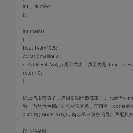
int _iNumber;
};
int main()
{
float fVal=10.5;
const SmallInt si;
si.Add(fVal,fVal);//调用成功，调用的是static int Add(i
return 0;
}
以上调用成功了，原因是编译器在第二阶段选择可行函数
数（当然也包括静静态成员函数）而所有非const的成员函
a,int b){return a+b;}，所以第三阶段的最佳
以上的疑惑：