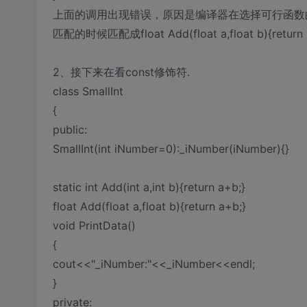
上面的调用出现错误，原因是编译器在选择可行函数
匹配的时候匹配成float Add(float a,float b){
2、接下来在看const修饰符.
class SmallInt
{
public:
SmallInt(int iNumber=0):_iNumber(iNumber){}
static int Add(int a,int b){return a+b;}
float Add(float a,float b){return a+b;}
void PrintData()
{
cout<<"_iNumber:"<<_iNumber<<endl;
}
private: