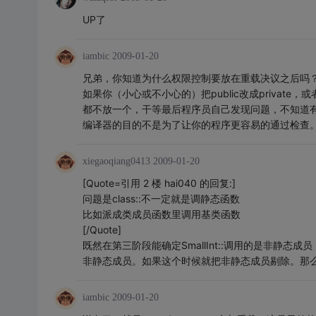
UP了
iambic
2009-01-20
兄弟，你知道为什么权限控制要放在重载决议之后吗
如果你（小心或不小心的）把public改成private，或
都不放一个，干等最后程序员自己发现问题，不知道有
编译器的目的不是为了让你的程序更容易的通过检查
xiegaoqiang0413
2009-01-20
[Quote=引用 2 楼 hai040 的回复:]
问题是class::不一定就是调静态函数
比如派成类成员函数里调用基类函数
[/Quote]
既然在第三阶段能确定SmallInt::调用的是非静
非静态成员。如果这个时候就把非静态成员剔除。那
iambic
2009-01-20