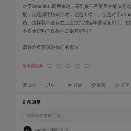
对于SmallInt::调用来说，要到最佳匹配后才
配，但是调用格式不对，还是出错）。但是对于cons
员。这样就不会存在上面提到的编译器做无用工。如
不是更好吗？这样不是很对称吗？
请各位看客说说你们的看法
给本帖投票
204
8
打赏
分享
收藏
8 条
回复
请发表友善的回复…
waizqfor
2009-01-20