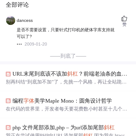
全部评论
dancess
赞
是否不需要设置，只要针式打印机的硬体字库支持就
可以了?
2009-01-20
——到底了——
URL末尾到底该不该加
斜杠
？前端老油条的血泪经验
别再纠结“到底加不加”了，先挑一个风格，再让全站跪着
执行到底，比任何玄学都香。下次团建吹牛，你把这篇文
章甩出去，三分钟没人敢反驳，你就是全桌最靓的仔。欢
编程
字
体
美学Maple Mono：圆角设计哲学
迎来到我的博客，很高兴能够在这里和您见面！希望您在
这里可以感受到一份轻松愉快的氛围，不仅可以获得有趣
在代码的世界里，开发者每天要花费数小时甚至十几个小
的内容和知识，也可以畅所欲言、分享您的想法和见解。
时盯着代码编辑器。
字
体
作为代码的视觉载体，其设计质
DTcode7的博客首页。一个做过前端开发的产品经理，经
量
直
接影响着开发者的工作效率、视觉舒适度和编码体
历过睿智产品的折磨导致脱发之后，励志要翻身农奴把歌
php 文件尾部添加,php – 为url添加尾部
斜杠
验。传统的等宽
字
体
往往过于机械和生硬，而Maple Mono
唱，一边打入敌人内部一边持续提升自己，为我们广大开
通过其独特的圆角设计哲学，为编程
字
体
美学带来了革命
我正在尝试使用PHP向URL添加尾部
斜杠
.因为我在.htacces