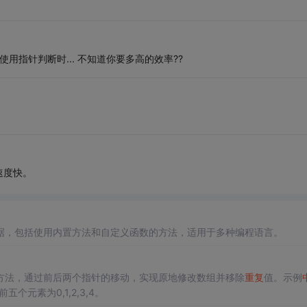
用指针判断时... 不知道你要多高的效率??
速度快。
据，包括使用内置方法和自定义函数的方法，适用于多种编程语言。
方法，通过前后两个指针的移动，实现原地修改数组并移除
重复
值。示例
前五个元素为0,1,2,3,4。