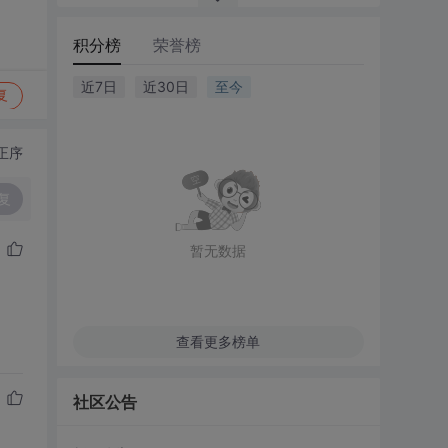
积分榜
荣誉榜
近7日
近30日
至今
复
正序
复
暂无数据
查看更多榜单
社区公告