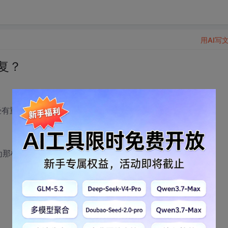
用AI写
重复？
经有重复的数据?
样效率太低了..感觉..