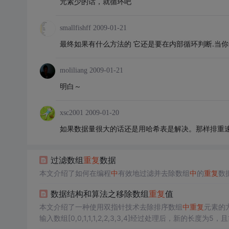
元素少的话，就循环吧
smallfishff
2009-01-21
最终如果有什么方法的 它还是要在内部循环判断.当你使
moliliang
2009-01-21
明白～
xsc2001
2009-01-20
如果数据量很大的话还是用哈希表是解决。那样排重
过滤数组
重复
数据
本文介绍了如何在编程
中
有效地过滤并去除数组
中
的
重复
数
数据结构和算法之移除数组
重复
值
本文介绍了一种使用双指针技术去除排序数组
中
重复
元素的
输入数组[0,0,1,1,1,2,2,3,3,4]经过处理后，新的长度为5，且