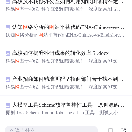
高校技术转移办公室如何利用知识图谱精准定位产业需求与技术适配点？.docx
科易
网
基于40亿+科创知识图谱数据库，深度探索AI技术
在技术转移、成果转化、技术经纪、知识产权、产业创
新、科技招商等垂直领域的多样化应用场景，研究科技创
认知
网
络分析的
网
站平替代码ENA-Chinese-vs-English-reproducible.zip
新领域的AI+数智化解决方案，推动科技创新与产业创新
智能化发展。
认知
网
络分析的
网
站平替代码ENA-Chinese-vs-English-repro
ducible.zip
高校如何提升科研成果的转化效率？.docx
科易
网
基于40亿+科创知识图谱数据库，深度探索AI技术
在技术转移、成果转化、技术经纪、知识产权、产业创
新、科技招商等垂直领域的多样化应用场景，研究科技创
产业招商如何精准匹配？招商部门苦于找不到符合产业链补链强链方向的目标企业怎么办？.docx
新领域的AI+数智化解决方案，推动科技创新与产业创新
智能化发展。
科易
网
基于40亿+科创知识图谱数据库，深度探索AI技术
在技术转移、成果转化、技术经纪、知识产权、产业创
新、科技招商等垂直领域的多样化应用场景，研究科技创
大模型工具Schema枚举鲁棒性工具｜原创源码+测试+离线报告
新领域的AI+数智化解决方案，推动科技创新与产业创新
智能化发展。
原创 Tool Schema Enum Robustness Lab 工具，测试大小
写、别
名
、未知枚举、空值与多语言取值对工具参数校验
和修复的影响。压缩包包含完整源码、3 项自动化测试、
说点什么…
可复现合成示例、离线 HTML/JSON/SVG 报告、1080×720