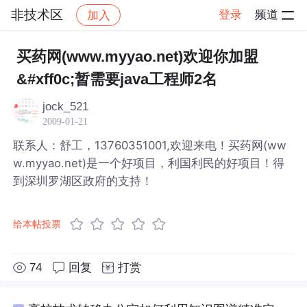
非技术区
登录
频道
加入
帖子详情
社区
非技术区
买药网(www.myyao.net)欢迎你加盟
&#xff0c;暂需要java工程师2名
jock_521
2009-01-21
联系人：舒工，13760351001,欢迎来电！买药网(ww
w.myyao.net)是一个好项目，利国利民的好项目！得
到深圳罗湖区政府的支持！
给本帖投票
74
回复
打赏