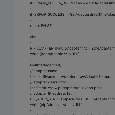
if (ERROR_BUFFER_OVERFLOW == GetAdaptersInfo(
{
if (ERROR_SUCCESS != GetAdaptersInfo(&theAdapt
{
return FALSE;
}
else
{
PIP_ADAPTER_INFO pAdapterInfo = &theAdapterIn
while (pAdapterInfo != NULL)
{
NetInterface theIf;
// adapter name
theIf.strIfName = pAdapterInfo->AdapterName;
// adapter description
theIf.strIfDesc = pAdapterInfo->Description;
// adapter IP address list
PIP_ADDR_STRING pIpAddressList = pAdapterInfo-
while (pIpAddressList != NULL)
{