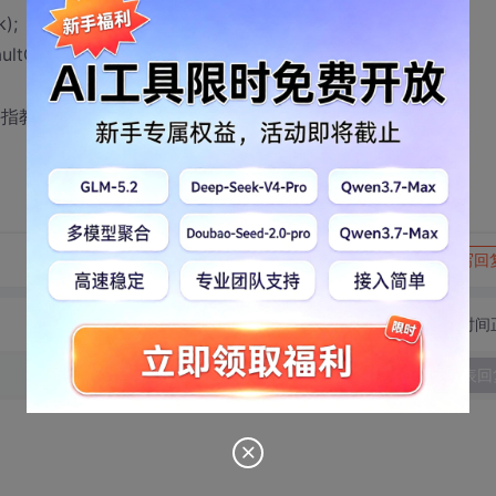
);
aultGateway);
高手指教，谢谢！
转发到动态
举报
写回
切换为时间
发表回