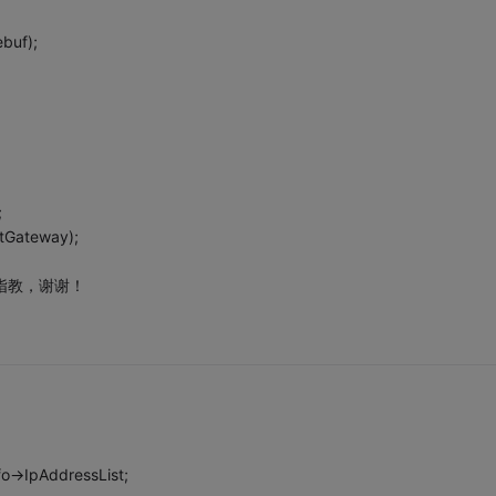
ebuf);
;
ltGateway);
手指教，谢谢！
o->IpAddressList;