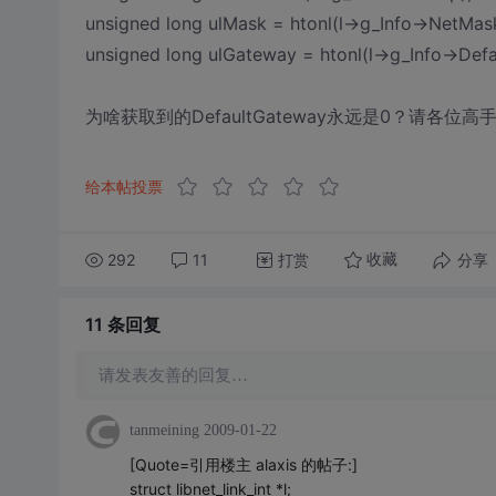
unsigned long ulMask = htonl(l->g_Info->NetMask
unsigned long ulGateway = htonl(l->g_Info->Def
为啥获取到的DefaultGateway永远是0？请各位
给本帖投票
292
11
打赏
分享
收藏
11 条
回复
请发表友善的回复…
tanmeining
2009-01-22
[Quote=引用楼主 alaxis 的帖子:]
struct libnet_link_int *l;