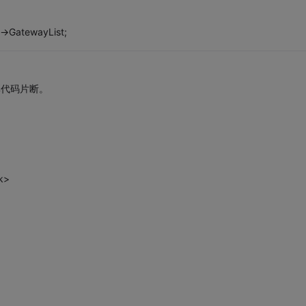
->GatewayList;
共享代码片断。
sk>