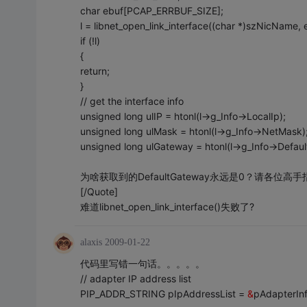
char ebuf[PCAP_ERRBUF_SIZE];
l = libnet_open_link_interface((char *)szNicName, 
if (!l)
{
return;
}
// get the interface info
unsigned long ulIP = htonl(l->g_Info->LocalIp);
unsigned long ulMask = htonl(l->g_Info->NetMask)
unsigned long ulGateway = htonl(l->g_Info->Defau
为啥获取到的DefaultGateway永远是0？请各位高
[/Quote]
难道libnet_open_link_interface()失败了?
alaxis
2009-01-22
代码里写错一句话。。。。。
// adapter IP address list
PIP_ADDR_STRING pIpAddressList =
&
pAdapterInf