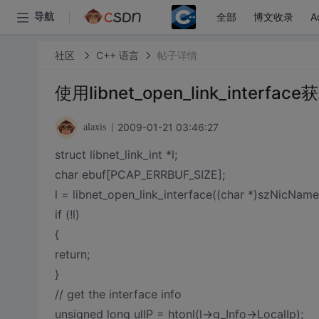
全部
博文收录
A
导航
社区
C++ 语言
帖子详情
使用libnet_open_link_inter
2009-01-21 03:46:27
alaxis
struct libnet_link_int *l;
char ebuf[PCAP_ERRBUF_SIZE];
l = libnet_open_link_interface((char *)szNicName,
if (!l)
{
return;
}
// get the interface info
unsigned long ulIP = htonl(l->g_Info->LocalIp);