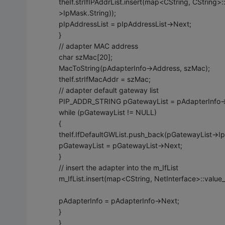
theIf.strIfIPAddrList.insert(map<CString, CString
>IpMask.String));
pIpAddressList = pIpAddressList->Next;
}
// adapter MAC address
char szMac[20];
MacToString(pAdapterInfo->Address, szMac);
theIf.strIfMacAddr = szMac;
// adapter default gateway list
PIP_ADDR_STRING pGatewayList = pAdapterInfo-
while (pGatewayList != NULL)
{
theIf.IfDefaultGWList.push_back(pGatewayList->Ip
pGatewayList = pGatewayList->Next;
}
// insert the adapter into the m_IfList
m_IfList.insert(map<CString, NetInterface>::value_t
pAdapterInfo = pAdapterInfo->Next;
}
}