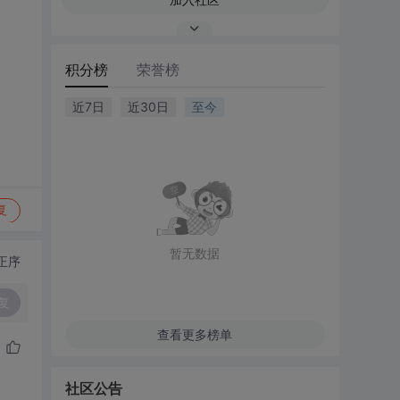
积分榜
荣誉榜
近7日
近30日
至今
复
暂无数据
正序
复
查看更多榜单
社区公告