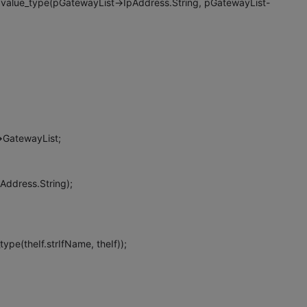
>::value_type(pGatewayList->IpAddress.String, pGatewayList-
>GatewayList;
Address.String);
ype(theIf.strIfName, theIf));