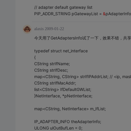
// adapter default gateway list
PIP_ADDR_STRING pGatewayList =
&
pAdapterInfo
alaxis
2009-01-22
今天用了GetAdaptersInfo试了一下，效果不错，
typedef struct net_interface
{
CString strIfName;
CString strIfDesc;
map<CString, CString> strIfIPAddrList; // <ip, ma
CString strIfMacAddr;
list<CString> IfDefaultGWList;
}NetInterface, *pNetInterface;
map<CString, NetInterface> m_IfList;
IP_ADAPTER_INFO theAdapterInfo;
ULONG ulOutBufLen = 0;