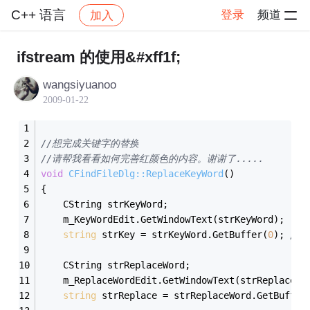
C++ 语言
登录
频道
加入
帖子详情
社区
C++ 语言
ifstream 的使用&#xff1f;
wangsiyuanoo
2009-01-22
//想完成关键字的替换
//请帮我看看如何完善红颜色的内容。谢谢了.....
void
CFindFileDlg::ReplaceKeyWord
()
{
	CString strKeyWord;
	m_KeyWordEdit.GetWindowText(strKeyWord); 
string
 strKey = strKeyWord.GetBuffer(
0
); 
//
	CString strReplaceWord;
	m_ReplaceWordEdit.GetWindowText(strReplaceWo
string
 strReplace = strReplaceWord.GetBuffer