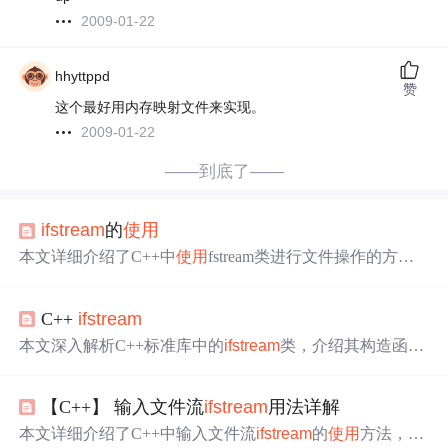
2009-01-22
hhyttppd
赞
这个最好用内存映射文件来实现。
2009-01-22
——到底了——
ifstream
的
使用
本文详细介绍了C++中
使用
fstream类进行文件操作的方
法，包括
ifstream
、ofstream和fstream的
使用
，文件打开模
式，如只读、只写、追加等，以及文件指针的定位和移
C++
ifstream
动。通过一个具体的代码示例，展示了如何从一个文件读
取内容并将其写入另一个文件。
本文深入解析C++标准库中的
ifstream
类，介绍其构造函
数、如何检查文件打开状态及关闭文件的方法，并通过Ten
sorRT中的实例展示
ifstream
的
使用
。
ifstream
类允许进行文
【C++】 输入文件流
ifstream
用法详解
件输入操作，通过不同的构造函数初始化方式和文件模式
参数，可以灵活地读取文件。此外，通过重载的!运算子检
本文详细介绍了C++中输入文件流
ifstream
的
使用
方法，包