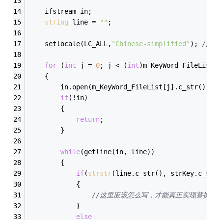
	ifstream in;
string
 line = 
""
;	
	setlocale(LC_ALL,
"Chinese-simplified"
); 
//V
for
 (
int
 j = 
0
; j < (
int
)m_KeyWord_FileList.
	{
		in.open(m_KeyWord_FileList[j].c_str(), f
if
(!in)
		{
return
;
		}
while
(getline(in, line))
		{
if
(
strstr
(line.c_str(), strKey.c_str
			{
//这里应该怎么写，才能真正实现替换？
			}
else