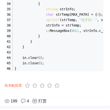
			{
string
 strInfo;
char
 strTemp[MAX_PATH] = {
0
};
sprintf
(strTemp, 
"找不到："
, strK
				strInfo = strTemp;
				::MessageBox(
NULL
, strInfo.c_str
			}
		}
	}
	in.clear();
	in.close();
}
给本帖投票
199
4
打赏