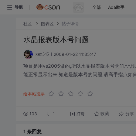
全部
Ada助手
导航
社区
图表区
帖子详情
水晶报表版本号问题
2009-01-22 11:35:47
xsm545
项目是用vs2005做的,所以水晶报表版本号为11.*.*
能正常显示出来,知道是版本号的问题,请高手指点如何
给本帖投票
103
1
打赏
分享
收藏
1 条
回复