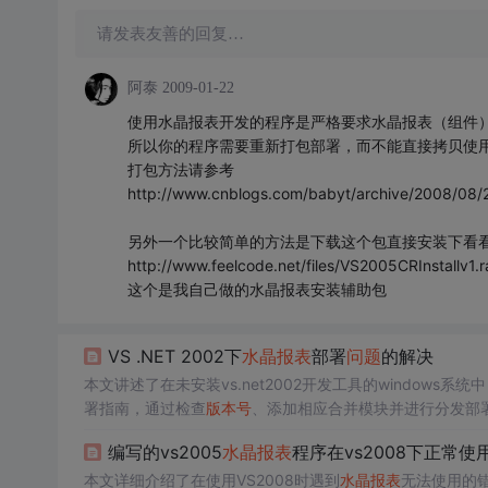
请发表友善的回复…
阿泰
2009-01-22
使用水晶报表开发的程序是严格要求水晶报表（组件
所以你的程序需要重新打包部署，而不能直接拷贝使用（
打包方法请参考
http://www.cnblogs.com/babyt/archive/2008/08/
另外一个比较简单的方法是下载这个包直接安装下看
http://www.feelcode.net/files/VS2005CRInstallv1.r
这个是我自己做的水晶报表安装辅助包
VS .NET 2002下
水晶报表
部署
问题
的解决
本文讲述了在未安装vs.net2002开发工具的windows
署指南，通过检查
版本号
、添加相应合并模块并进行分发部
编写的vs2005
水晶报表
程序在vs2008下正常使
本文详细介绍了在使用VS2008时遇到
水晶报表
无法使用的