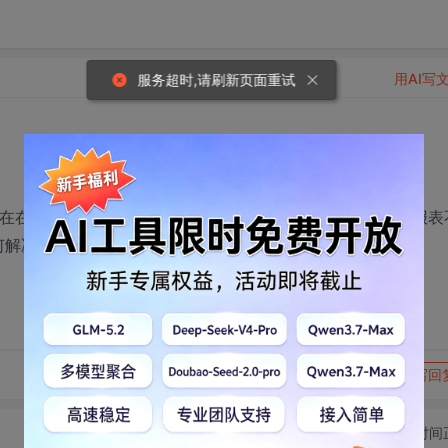
用AI写
服务超时,请刷新页面重试
,现在在服务器上装了水晶报表版本号是10.*.*,项目发布后,水晶报表
解决.3Q
转发到动态
举报
写回
切换为时间