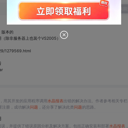
发表回
）版本的
除非服务器上也装个VS2005）
29/1279569.html
看
ar
系统中，用其开发的应用程序调用
水晶报表
出错的解决办法。作者参考相关专栏
署注册，成功解决
问题
，还分享了解决此类
问题
的思路。
用
错误，并提供了错误原因分析及解决方案。包括正确安装和部署
水晶报表