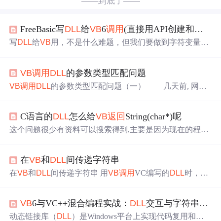
——到底了——
FreeBasic写
DLL
给
VB
6
调用
(直接用API创建和修改
V
写
DLL
给
VB
用，不是什么难题，但我们要做到字符变量，
从FreeBasic到
VB
6，从
VB
6到FreeBasic，在
VB
6端无痛使
用，那就要费点功夫了。
VB
6代码：直接写 String Private D
VB
调用
DLL
的参数类型匹配问题
eclare Function GetStr Lib "FBto
VB
.
dll
" Alias "GETSTR@0"
() As String '
返回
字符串FreeBasic和
VB
6的字符变量的内存
VB
调用
DLL
的参数类型匹配问题（一） 几天前, 网友
格...
提到了
VB
中
的参数与标准的C语言的参数的对应关系的问
题，说老实话，我对次也是七窍只通了六窍。这几天查了
C语言的
DLL
怎么给
VB
返回
String(char*)呢
些资料，总结如下，希望能对大家编程有所帮助。
V
B
调用
DLL
的缺省
调用
方式是：传引用
调用
。即
VB
传一个
这个问题很少有资料可以搜索得到,主要是因为现在的程序
指向参数变量的指针，
DLL
中
便可以修改实际参数的值。
员要么是C/C++,要么
VB
(.NET),即有一种钟爱的语言.跟罗si
若要传值方式，则需要在
函数
申明时在参数前加上ByVal关
r交流了一下,罗sir是C#骨灰级玩家,专攻网络开发,他认为
DL
键字。 下面谈谈...
在
VB
和
DLL
间传递字符串
L
加载到exe里成为一个模块,不能对上一级的变量赋值. 除
了我这种患有代码痴迷症的人,不会有人去研究这个问题了,
在
VB
和
DLL
间传递字符串 用
VB
调用
VC编写的
DLL
时，必
经过几天研究,发现了一些窍门,最近又遇上用它的地方,所
须注意参数的匹配。VC
中
的变量，都是采用的32位，而
V
以干脆发达这里来,希望对大
B
中
的，很多是16位，这就要进行相应的转化。转化的法
VB
6与VC++混合编程实战：
DLL
交互与字符串处理详解
则很多地方都有。我这里建议大家尽量使用
VB
，VC
中
都
有，而且一致的变量。比如long型和double型。如果可能，
动态链接库（
DLL
）是Windows平台上实现代码复用和模