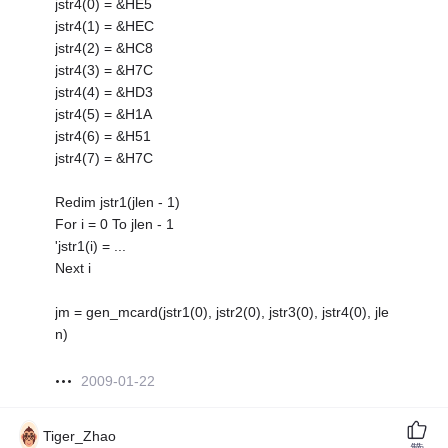
jstr4(0) = &HE5
jstr4(1) = &HEC
jstr4(2) = &HC8
jstr4(3) = &H7C
jstr4(4) = &HD3
jstr4(5) = &H1A
jstr4(6) = &H51
jstr4(7) = &H7C
Redim jstr1(jlen - 1)
For i = 0 To jlen - 1
'jstr1(i) = ...
Next i
jm = gen_mcard(jstr1(0), jstr2(0), jstr3(0), jstr4(0), jle
n)
2009-01-22
Tiger_Zhao