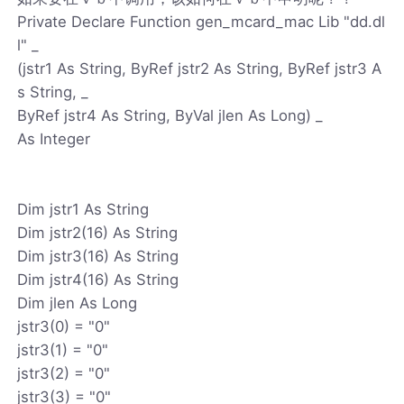
Private Declare Function gen_mcard_mac Lib "dd.dl
l" _
(jstr1 As String, ByRef jstr2 As String, ByRef jstr3 A
s String, _
ByRef jstr4 As String, ByVal jlen As Long) _
As Integer
Dim jstr1 As String
Dim jstr2(16) As String
Dim jstr3(16) As String
Dim jstr4(16) As String
Dim jlen As Long
jstr3(0) = "0"
jstr3(1) = "0"
jstr3(2) = "0"
jstr3(3) = "0"