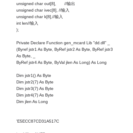
unsigned char out[8], //输出
unsigned char ivec[8], //输入
unsigned char k[8],//输入
int len//输入
);
Private Declare Function gen_mcard Lib "dd.dll" _
(Byref jstr1 As Byte, ByRef jstr2 As Byte, ByRef jstr3
As Byte, _
ByRef jstr4 As Byte, ByVal jlen As Long) As Long
Dim jstr1() As Byte
Dim jstr2(7) As Byte
Dim jstr3(7) As Byte
Dim jstr4(7) As Byte
Dim jlen As Long
'E5ECC87CD31A517C