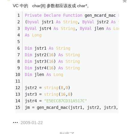
赞
VC 中的 char[8] 参数都应该改成 char*。
Private
Declare
Function
 gen_mcard_mac 
Lib
"d
(
byval
 jstr1 
As
String
, 
ByVal
 jstr2 
As
String
ByVal
 jstr4 
As
String
, 
ByVal
 jlen 
As
Long
) _ 
As
Long
Dim
 jstr1 
As
String
Dim
 jstr2(
16
) 
As
String
Dim
 jstr3(
16
) 
As
String
Dim
 jstr4(
16
) 
As
String
Dim
 jlen 
As
Long
jstr2 = 
string
(
8
,
0
)
jstr3 = 
string
(
16
,
0
)
jstr4 = 
"E5ECC87CD31A517C"
jm = gen_mcard_mac(jstr1, jstr2, jstr3, jstr4
2009-01-22