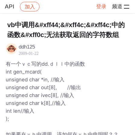
API
登录
频道
加入
帖子详情
社区
API
vb中调用&#xff44;&#xff4c;&#xff4c;中的
函数&#xff0c;无法获取返回的字符数组
ddh125
2009-01-22
有一个ｖｃ写的dd.ｄｌｌ中的函数
int gen_mcard(
unsigned char *in, //输入
unsigned char out[8], //输出
unsigned char ivec[8], //输入
unsigned char k[8],//输入
int len//输入
);
如果要在ｖｂ中调用，该如何在ｖｂ中申明呢？？