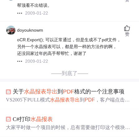
帮顶看不出错误。
2009-01-22
doyouknowm
赞
oCR.Export(); 可以正常通过，但是生成不了pdf文件，
另外一个水晶报表可以，都是用一样的方法作的啊，
还没回家过年的高手帮帮忙，谢谢了
2009-01-22
——到底了——
关于
水晶报表
导出
到
PDF
格式的一个注意事项
VS2005下PULL模式
水晶报表
导出
到
PDF
，客户端点击打
印按钮，直接重定向到生成的
PDF
文档，下载打印。这一
段
导出
到
pdf
的程序，是用了很长时间的，没有出现过
问题
C#打印
水晶报表
，具体代码如下：public void PullModulePrint() { Cryst
alDecisions.CrystalReports.Engine.ReportDocument
大家平时做一个项目的时候，总有需要做打印这个模块
的，既然有需要那现在就教大家如何做
水晶报表
。 第一、