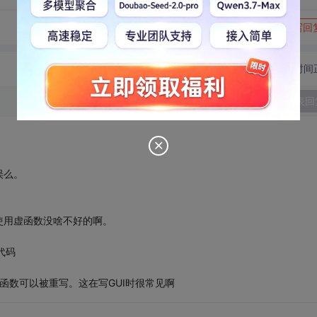
转发到动态
举报
写回
切换为时间
发表回
误么。
使用虚函数没啥不好的啊。
代码
函数可以被重写。这在写GUI时很常见啊