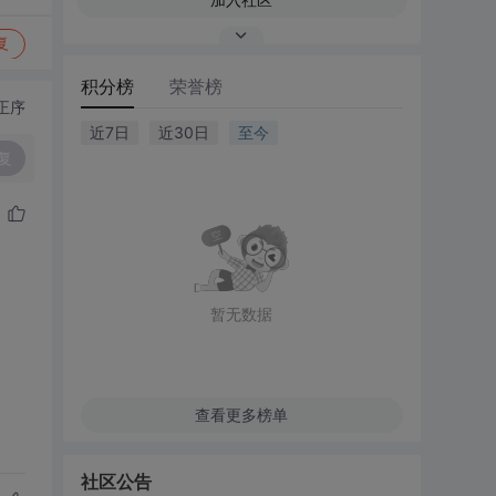
复
积分榜
荣誉榜
正序
近7日
近30日
至今
复
暂无数据
查看更多榜单
社区公告