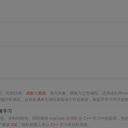
型、控制结构、
函数
与
重载
、类与对象、模板与泛型编程。还讲述利用InsC
智能问答调试、自动
生成
单元测试和提供个性化推荐，能提升学习和开发
速学习
控制结构等。同时阐述 InsCode AI
IDE
在
C++
学习中的应用，包
下载该
IDE
，借助智能工具让
C++
学习更轻松高效。