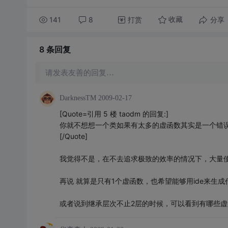
141
8
打赏
分享
收藏
8 条
回复
请发表友善的回复…
DarknessTM
2009-02-17
[Quote=引用 5 楼 taodm 的回复:]
你就不想想一个类如果有太多的虚函数其实是一个错
[/Quote]
我觉得不是，在不去追求极致的效率的情况下，大量
再说 就算是只有1个虚函数，也希望能够用ide来生成
或者说到继承层次不止2层的时候，可以看到有哪些虚