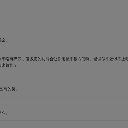
误么。
效率略有降低，但多态的功能会让你用起来很方便啊。错误似乎还谈不上
会比较乱？
自己写的类。
误么。