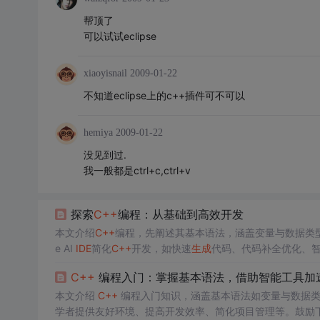
帮顶了
可以试试eclipse
xiaoyisnail
2009-01-22
不知道eclipse上的c++插件可不可以
hemiya
2009-01-22
没见到过.
我一般都是ctrl+c,ctrl+v
探索
C++
编程：从基础到高效开发
本文介绍
C++
编程，先阐述其基本语法，涵盖变量与数据类
e AI
IDE
简化
C++
开发，如快速
生成
代码、代码补全优化、
C++
编程入门：掌握基本语法，借助智能工具加
本文介绍
C++
编程入门知识，涵盖基本语法如变量与数据类型、
学者提供友好环境、提高开发效率、简化项目管理等。鼓励