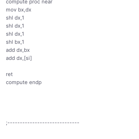
compute proc near
mov bx,dx
shl dx,1
shl dx,1
shl dx,1
shl bx,1
add dx,bx
add dx,[si]
ret
compute endp
;-----------------------------