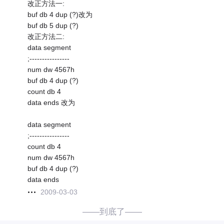
改正方法一:
buf db 4 dup (?)改为
buf db 5 dup (?)
改正方法二:
data segment
;----------------
num dw 4567h
buf db 4 dup (?)
count db 4
data ends 改为
data segment
;----------------
count db 4
num dw 4567h
buf db 4 dup (?)
data ends
2009-03-03
——到底了——