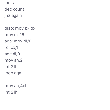
inc si
dec count
jnz again
disp: mov bx,dx
mov cx,16
aga: mov dl,'0'
rcl bx,1
adc dl,0
mov ah,2
int 21h
loop aga
mov ah,4ch
int 21h