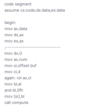
code segment
assume cs:code,ds:data,es:data
begin:
mov ax,data
mov ds,ax
mov es,ax
;-----------------------------
mov dx,0
mov ax,num
mov si,offset buf
mov cl,4
again: rol ax,cl
mov bl,al
and bl,0fh
mov [si],bl
call compute