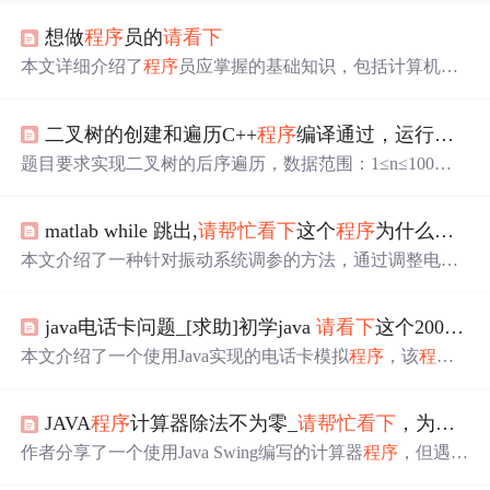
想做
程序
员的
请
看下
本文详细介绍了
程序
员应掌握的基础知识，包括计算机组
成、编程语言、操作系统、数据结构等，并提供了学习资
源和建议。
二叉树的创建和遍历C++
程序
编译通过，运行出错，
题目要求实现二叉树的后序遍历，数据范围：1≤n≤100，
节点值1≤val≤100且各不相同。给定的示例树为1→-→2→/
→3，正确后序遍历序列应为[3,2,1]。
程序
已通过编译，但
matlab while 跳出,
请
帮忙
看下
这个
程序
为什么跳不出WHILE循环？？
在运行时出错，需要找出问题所在。 84294816,7914397,品
牌管理：前端后端实现新增功能详解,['品牌管理', '前端开
本文介绍了一种针对振动系统调参的方法，通过调整电机
发', '后端开发']
参数omegam0，确保两个电机能协同工作，实现频率捕
捉。通过迭代计算和条件判断，确定合适的2α和omegam0
java电话卡问题_[求助]初学java
请
看下
这个200电话卡的
值，确保系统稳定运行。
本文介绍了一个使用Java实现的电话卡模拟
程序
，该
程序
能够创建并管理一系列具有拨打电话、更改密码等功能的2
00电话卡。通过用户输入进行交互，实现电话卡的基本操
JAVA
程序
计算器除法不为零_
请
帮忙
看下
，为什么这个计算器不能运算呢？
作。
作者分享了一个使用Java Swing编写的计算器
程序
，但遇到
了无法执行基本运算的问题，如加法、平方根和倒数等。