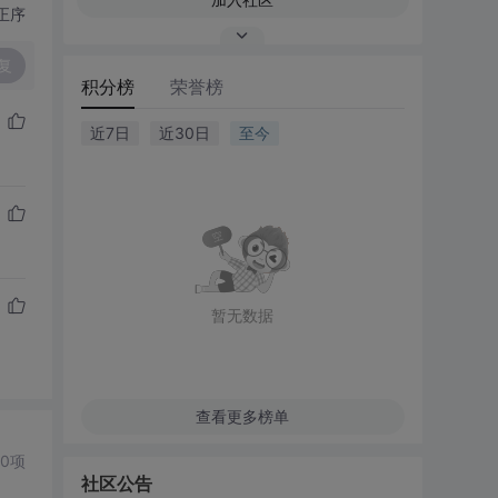
正序
复
积分榜
荣誉榜
近7日
近30日
至今
暂无数据
查看更多榜单
0项
社区公告