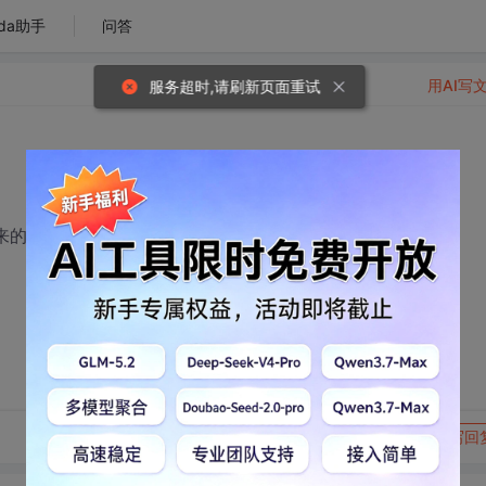
da助手
问答
用AI写
服务超时,请刷新页面重试
来的lib那么大？
转发到动态
举报
写回