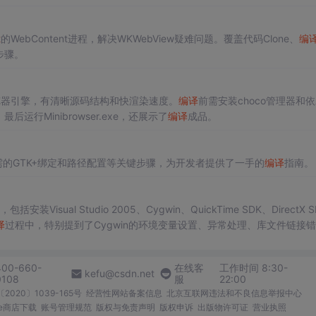
t
的WebContent进程，解决WKWebView疑难问题。覆盖代码Clone、
编
步骤。
览器引擎，有清晰源码结构和快渲染速度。
编译
前需安装choco管理器和
最后运行Minibrowser.exe，还展示了
编译
成品。
的GTK+绑定和路径配置等关键步骤，为开发者提供了一手的
编译
指南。
括安装Visual Studio 2005、Cygwin、QuickTime SDK、DirectX 
译
过程中，特别提到了Cygwin的环境变量设置、异常处理、库文件链接
400-660-
在线客
工作时间 8:30-
kefu@csdn.net
0108
服
22:00
2020〕1039-165号
经营性网站备案信息
北京互联网违法和不良信息举报中心
me商店下载
账号管理规范
版权与免责声明
版权申诉
出版物许可证
营业执照