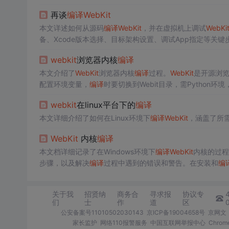
再谈
编译
WebKit
本文详述如何从源码
编译
WebKit
，并在虚拟机上调试
WebKi
备、Xcode版本选择、目标架构设置、调试App指定等关键
webkit
浏览器内核
编译
本文介绍了
WebKit
浏览器内核
编译
过程。
WebKit
是开源浏
配置环境变量，
编译
时要切换到Webit目录，需Python环境，
webkit
在linux平台下的
编译
本文详细介绍了如何在Linux环境下
编译
WebKit
，涵盖了所需
WebKit
内核
编译
本文档详细记录了在Windows环境下
编译
WebKit
内核的过程，包
步骤，以及解决
编译
过程中遇到的错误和警告。在安装和
编
问题，并提供了相应的解决方案。
关于我
招贤纳
商务合
寻求报
协议专
们
士
作
道
区
公安备案号11010502030143
京ICP备19004658号
京网文〔
家长监护
网络110报警服务
中国互联网举报中心
Chro