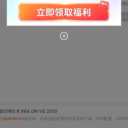
切换为时间
发表回
S 8 X64 ON VS 2010
功
编译
WebKit
源代码。内容包括所需软件及库的下载、环境配置、VS201