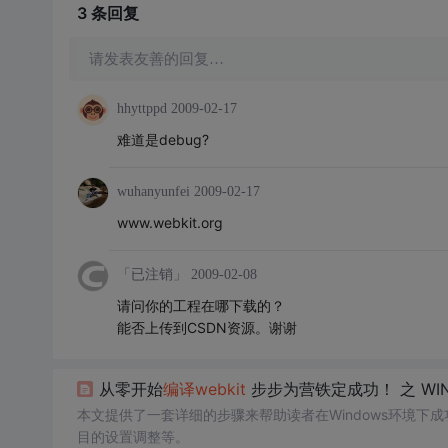
3 条
回复
请发表友善的回复…
hhyttppd
2009-02-17
难道是debug?
wuhanyunfei
2009-02-17
www.webkit.org
「已注销」
2009-02-08
请问你的工程在哪下载的？
能否上传到CSDN资源。谢谢
从零开始
编译
webkit
步步为营铁定成功！ 之 WINDOW
本文提供了一套详细的步骤来帮助读者在Windows环境下成
目的设置调整等。