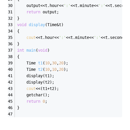
	output<<t.hour<<
':'
<<t.minute<<
':'
<<t.second
return
 output;
}
void
display
(Time&t)
{
cout
<<t.hour<<
':'
<<t.minute<<
':'
<<t.second<<
}
int
main
(
void
)
{
Time 
t1
(
10
,
30
,
20
)
;
Time 
t2
(
10
,
10
,
20
)
;
	display(t1);
	display(t2);
cout
<<(t1+t2);
	getchar();
return
0
;
}