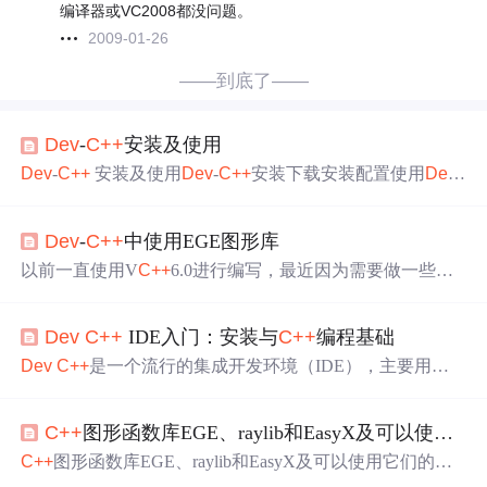
编译器或VC2008都没问题。
2009-01-26
——到底了——
Dev
-
C++
安装及使用
Dev
-
C++
安装及使用
Dev
-
C++
安装下载安装配置使用
Dev
-
C++
编写程序运行程序 大一开始时没好好学C语言，之后
一直用Java编写程序，写Java Web再之后学习Python，现在
Dev
-
C++
中使用EGE图形库
该复习一下C语言了！此系列博文为了给自己记录一下复
习过程…
Dev
-
C++
C语言的编译器其实也有不少，V
C++
6.
以前一直使用V
C++
6.0进行编写，最近因为需要做一些简
0、
Dev
-
C++
、VS、Vscode…但感觉复习的话还是最简单
单的C语言教学，原来想使用Win-Tc来进行练习的，结果
的编译器适合自己！
Dev
C++
是一款免费开源的 C/
C++
I
自己的电脑已经升级到了Windows 10，用不了了。就找到
DE，内嵌 GCC 编译器（GCC 编译器的 Windows 移植
Dev
C++
IDE入门：安装与
C++
编程基础
了
Dev
-
C++
这个集中开发环境，总体来是的确非常适合初
版）
学者。简洁用好，就是没有代码自动提示
比较
遗憾一些。
Dev
C++
是一个流行的集成开发环境（IDE），主要用于C
在使用
Dev
-
C++
后，在网上找到了一个EGE的图形库，感
和
C++
语言的开发。它以其易用性、轻量级设计以及跨平
觉不错，就尝试着加入到
Dev
-
C++
的环境中。总体上
比较
台特性而受到开发者的青睐。本章将从基础功能和高级特
C++
图形函数库EGE、raylib和EasyX及可以使用的开发工具小龙
性两方面介绍
Dev
C++
，为读者提供一个全面的认识。
De
v
C++
提供了一系列基础的开发工具，包括源代码编辑
C++
图形函数库EGE、raylib和EasyX及可以使用它们的开
器、编译器、链接器和调试器。它支持语法高亮、代码折
发工具小龙
Dev
-
C++
、小熊猫
C++
介绍