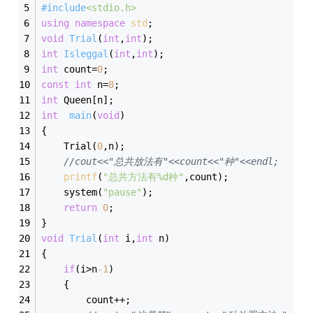
#
include
<stdio.h>
using
namespace
std
;
void
Trial
(
int
,
int
)
;
int
Isleggal
(
int
,
int
)
;
int
 count=
0
;
const
int
 n=
8
;
int
 Queen[n];
int
main
(
void
)
{   
	Trial(
0
,n);
//cout<<"总共放法有"<<count<<"种"<<endl;
printf
(
"总共方法有%d种"
,count);
	system(
"pause"
);
return
0
;
}
void
Trial
(
int
 i,
int
 n)
{
if
(i>n
-1
)
	{
		count++;