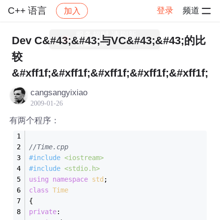
C++ 语言
登录
频道
加入
帖子详情
社区
C++ 语言
Dev C&#43;&#43;与VC&#43;&#43;的比
较
&#xff1f;&#xff1f;&#xff1f;&#xff1f;&#xff1f;
cangsangyixiao
2009-01-26
有两个程序：
//Time.cpp
#
include
<iostream>
#
include
<stdio.h>
using
namespace
std
;
class
Time
{
private
: