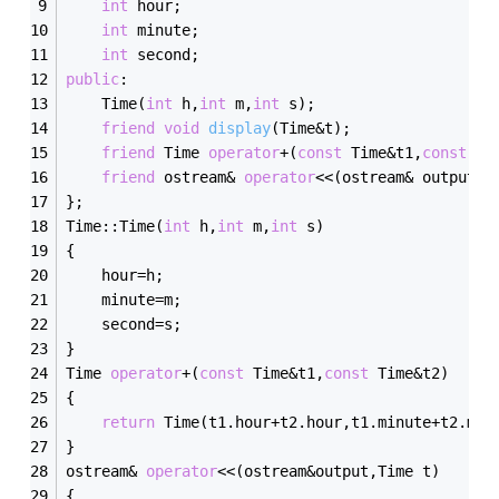
int
 hour;
int
 minute;
int
 second;
public
:
	Time(
int
 h,
int
 m,
int
 s);
friend
void
display
(Time&t)
;
friend
 Time 
operator
+(
const
 Time&t1,
const
 Ti
friend
 ostream& 
operator
<<(ostream& output,T
};
Time::Time(
int
 h,
int
 m,
int
 s)
{
	hour=h;
	minute=m;
	second=s;
}
Time 
operator
+(
const
 Time&t1,
const
 Time&t2)
{
return
 Time(t1.hour+t2.hour,t1.minute+t2.min
}
ostream& 
operator
<<(ostream&output,Time t)
{