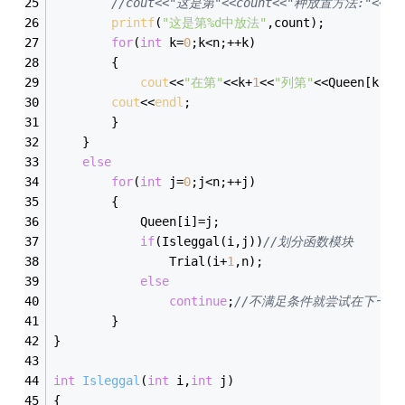
//cout<<"这是第"<<count<<"种放置方法:"<<en
printf
(
"这是第%d中放法"
,count);
for
(
int
 k=
0
;k<n;++k)
		{
cout
<<
"在第"
<<k+
1
<<
"列第"
<<Queen[k]+
1
cout
<<
endl
;
		}
	}
else
for
(
int
 j=
0
;j<n;++j)
		{
			Queen[i]=j;
if
(Isleggal(i,j))
//划分函数模块
				Trial(i+
1
,n);
else
continue
;
//不满足条件就尝试在下一行
		}
}
int
Isleggal
(
int
 i,
int
 j)
{