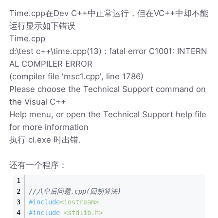
Time.cpp在Dev C++中正常运行，但在VC++中却不能
运行显示如下错误
Time.cpp
d:\test c++\time.cpp(13) : fatal error C1001: INTERN
AL COMPILER ERROR
(compiler file 'msc1.cpp', line 1786)
Please choose the Technical Support command on
the Visual C++
Help menu, or open the Technical Support help file
for more information
执行 cl.exe 时出错.
还有一个程序：
//八皇后问题.cpp(回朔算法)
#
include
<iostream>
#
include
<stdlib.h>