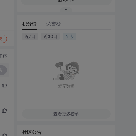
积分榜
荣誉榜
近7日
近30日
至今
复
正序
复
暂无数据
查看更多榜单
社区公告