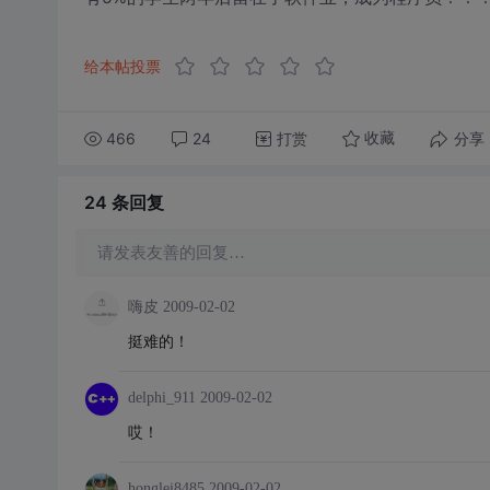
给本帖投票
466
24
打赏
分享
收藏
24 条
回复
请发表友善的回复…
嗨皮
2009-02-02
挺难的！
delphi_911
2009-02-02
哎！
honglei8485
2009-02-02