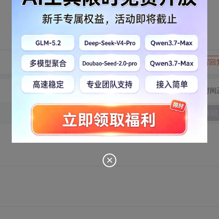
转发到动态
举报
写回
切换为时间
发表回