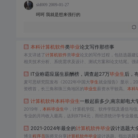
sld009
2009-01-27
呵呵 我就是想来强行的
本科
计算机软件
类
毕业
论文写作那些事
本文详述了
计算机软件
类
毕业
论文的写作过程，包括选题建
相关技术分析、系统需求及设计、测试方案和论文结尾。强
比。此外，还分享了如何撰写结束语和致谢。
IT业称霸应届生薪酬榜，调查超27万
毕业
生
后，
麦可思研究院发布《2022年中国大
学生
就业报告》显示，20
资榜首，长三角和珠三角地区的
毕业
生
薪资水平较高。
本科
中在交通运输类专业。
毕业
生
在求职时，尤其是IT行业的岗
计算机软件
本科
毕业
生
一般起薪多少,南京邮电大
2019年，
本科
毕业
生
中，计算机学院、软件学院及通信与信息
专业的月均收入最高，达到9794元，而经济统计学专业最
业方面，信息传输/软件和信息技术服务业的薪酬水平居首
2021-2024年最全的
计算机软件
毕业
设计选题大全
博主
程序员
陈师兄分享
计算机软件
毕业
设计选题。指出选题