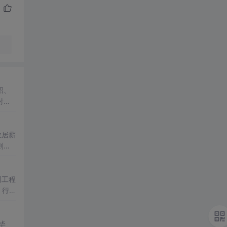
绍、
对
位居薪
则集
网工程
。行
毕