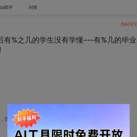
da助手
问答
用AI写
有%之几的学生没有学懂---有%几的毕业
！
构，算法。。。。。。
！