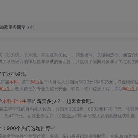
加载更多回复（4）
议（如系统、子系统、算法及其优化）、摘要撰写、关键词选取、前言介
调了系统设计的详尽性和测试的全面性，并提供了面向对象和面向过程的
有了这些发现
21届
本科
、高职
毕业
生
平均月收入分别为5833元和4505元，IT业继续
毕业
生
月收入前三的专业为信息安全、软件工程和信息工程，高职
毕业
生
位，能获得较高的薪资待遇。
学
本科
毕业
生
平均薪资多少？一起来看看吧...
工程学院的月均收入较高，分别为8392元、8003元和7817元。物联
低，为4717元。在就业单位中，民营企业和科学研究人员的薪酬优势明显
，而电力、热力、燃气及水生产和供应业垫底。
：900个热门选题推荐✅
要参考学校往年类型难度、求稳、依自身基础定准备时间。介绍Java作为