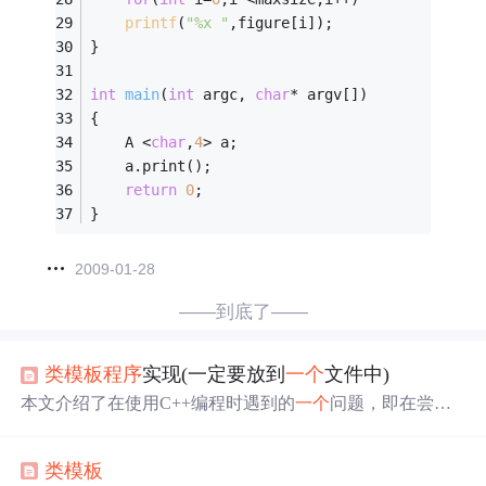
printf
(
"%x "
,figure[i]);
}
int
main
(
int
 argc, 
char
* argv[])
{
	A <
char
,
4
> a;
	a.print();
return
0
;
} 
2009-01-28
——到底了——
类模板
程序
实现(一定要放到
一个
文件中)
本文介绍了在使用C++编程时遇到的
一个
问题，即在尝试
将
类模板
的声明和实现分开到不同文件时，编译器报
错
。
通过
分析
，发现对于
类模板
，必须将函数声明和实现放在
类模板
同
一个
文件中以避免
错
误。