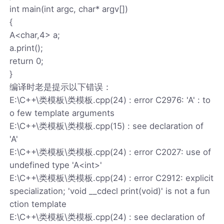
int main(int argc, char* argv[])
{
A<char,4> a;
a.print();
return 0;
}
编译时老是提示以下错误：
E:\C++\类模板\类模板.cpp(24) : error C2976: 'A' : to
o few template arguments
E:\C++\类模板\类模板.cpp(15) : see declaration of
'A'
E:\C++\类模板\类模板.cpp(24) : error C2027: use of
undefined type 'A<int>'
E:\C++\类模板\类模板.cpp(24) : error C2912: explicit
specialization; 'void __cdecl print(void)' is not a fun
ction template
E:\C++\类模板\类模板.cpp(24) : see declaration of