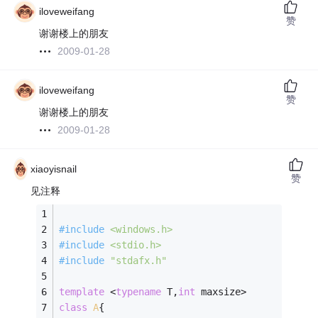
iloveweifang
赞
谢谢楼上的朋友
2009-01-28
iloveweifang
赞
谢谢楼上的朋友
2009-01-28
xiaoyisnail
赞
见注释
#
include
<windows.h>
#
include
<stdio.h>
#
include
"stdafx.h"
template
 <
typename
 T,
int
 maxsize>
class
A
{