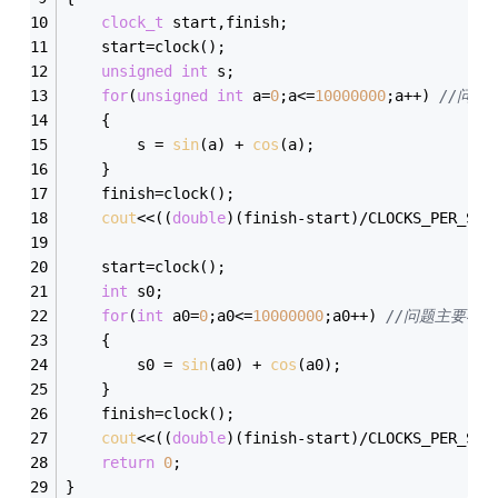
clock_t
 start,finish;
    start=clock();
unsigned
int
 s;
for
(
unsigned
int
 a=
0
;a<=
10000000
;a++) 
//问题
    {
        s = 
sin
(a) + 
cos
(a);
    }
    finish=clock();
cout
<<((
double
)(finish-start)/CLOCKS_PER_SEC
    start=clock();
int
 s0;
for
(
int
 a0=
0
;a0<=
10000000
;a0++) 
//问题主要在
    {
        s0 = 
sin
(a0) + 
cos
(a0);
    }
    finish=clock();
cout
<<((
double
)(finish-start)/CLOCKS_PER_SEC
return
0
;
}