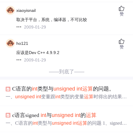
xiaoyisnail
赞
取决于平台，系统，编译器，不可比较
2009-01-29
ho121
赞
应该是Dev C++ 4.9.9.2
2009-01-29
——到底了——
C语言的
int
类型与
unsigned
int
运算
的问题。
一、
unsigned
int
变量跟
int
类型的变量
运算
时得出的结果是
什么类型的？ 1、先看一个有趣的例子：
int
a = 3;
unsigne
d
int
b = -6; pr
int
f("%d\n", a+b); if((a+b)>0) { pr
int
f("yes\n");
c语言signed
int
与
unsigned
int
的
运算
一、C语言的
int
类型与
unsigned
int
运算
的问题 1、signed
in
t
可以简写成
int
，
unsigned
int
一般不做简写。 2、在不同