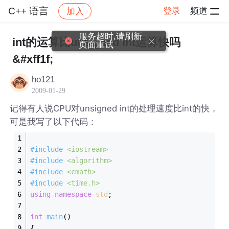
C++ 语言
登录
频道
加入
帖子详情
社区
C++ 语言
服务超时,请刷新
int的运算比unsigned int运算快吗
页面重试
&#xff1f;
ho121
2009-01-29
记得有人说CPU对unsigned int的处理速度比int的快，
可是我写了以下代码：
#
include
<iostream>
#
include
<algorithm>
#
include
<cmath>
#
include
<time.h>
using
namespace
std
;
int
main
()
{