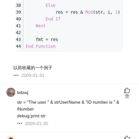
Else
            res = res & 
Mid
(str, i, 
1
)
End
If
Next
    fmt = res
End
Function
以前收藏的一个例子
2009-01-31
bdzwj
赞
str = "The user " & strUserName & "ID number is " &
iNumber
debug.print str
2009-01-30