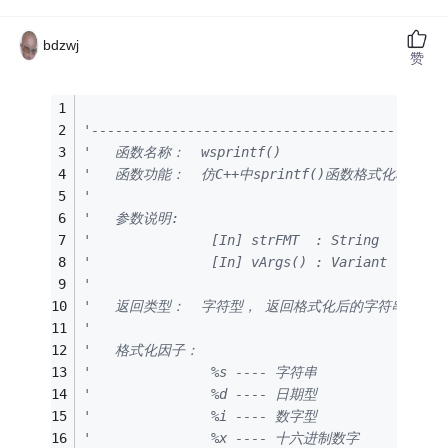
bdzwj
赞
'--------------------------------------------
'   函数名称：  wsprintf()
'   函数功能：  仿C++中sprintf()函数格式化输出数
'
'   参数说明:
'               [In] strFMT  : String 
'               [In] vArgs() : Variant   
'
'   返回类型：  字符型， 返回格式化后的字符串
'
'   格式化因子：
'               %s ---- 字符串
'               %d ---- 日期型
'               %i ---- 数字型
'               %x ---- 十六进制数字