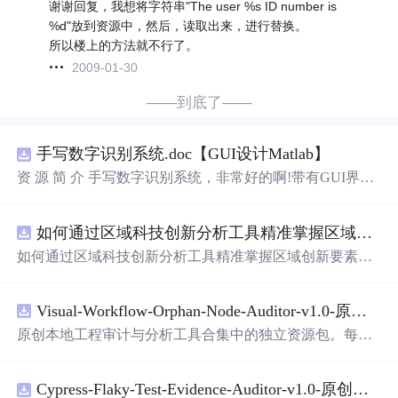
谢谢回复，我想将字符串"The user %s ID number is
%d"放到资源中，然后，读取出来，进行替换。
所以楼上的方法就不行了。
2009-01-30
——到底了——
手写数字识别系统.doc【GUI设计Matlab】
资 源 简 介 手写数字识别系统，非常好的啊!带有GUI界
面，使用方便! 详 情 说 明 用这个手写数字识别系统，你可
以轻松地识别手写数字。这个系统不仅功能强大，而且还
如何通过区域科技创新分析工具精准掌握区域创新要素分布与产业链融合现状？.docx
带有直观的图形用户界面（GUI），非常容易使用。你只
需要将手写数字输入系统，它将立即给出准确的识别结
如何通过区域科技创新分析工具精准掌握区域创新要素分
果。这个系统可以在各种场景中使用，无论是学校、工作
布与产业链融合现状？
还是日常生活，都能为你提供快速和准确的识别服务。它
是一个非常方便和实用的工具，你一定会喜欢它的！
Visual-Workflow-Orphan-Node-Auditor-v1.0-原创源码与文档.zip
原创本地工程审计与分析工具合集中的独立资源包。每个
ZIP包含完整源码、3项自动化测试、可复现合成示例、离
线HTML、JSON与SVG报告、1080×720真实运行效果图、
Cypress-Flaky-Test-Evidence-Auditor-v1.0-原创源码与文档.zip
README、运行说明、功能清单、MIT License及原创与授