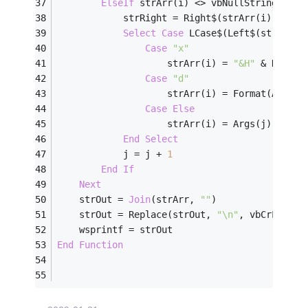
ElseIf
 strArr(i) <> vbNullString 
Then
            strRight = Right$(strArr(i), Len(
Select
Case
 LCase$(Left$(strArr(i
Case
"x"
                    strArr(i) = 
"&H"
 & Hex$(A
Case
"d"
                    strArr(i) = Format(Args(j
Case
Else
                    strArr(i) = Args(j) & str
End
Select
            j = j + 
1
End
If
Next
    strOut = 
Join
(strArr, 
""
)
    strOut = Replace(strOut, 
"\n"
, vbCrLf)
    wsprintf = strOut
End
Function