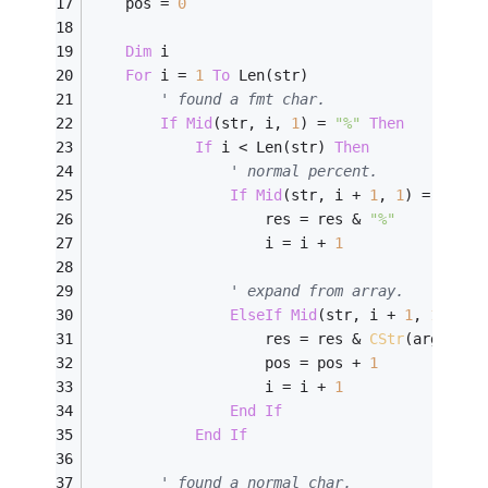
    pos = 
0
Dim
 i
For
 i = 
1
To
 Len(str)
' found a fmt char.
If
Mid
(str, i, 
1
) = 
"%"
Then
If
 i < Len(str) 
Then
' normal percent.
If
Mid
(str, i + 
1
, 
1
) = 
"%"
T
                    res = res & 
"%"
                    i = i + 
1
' expand from array.
ElseIf
Mid
(str, i + 
1
, 
1
) = 
"
                    res = res & 
CStr
(args(pos
                    pos = pos + 
1
                    i = i + 
1
End
If
End
If
' found a normal char.