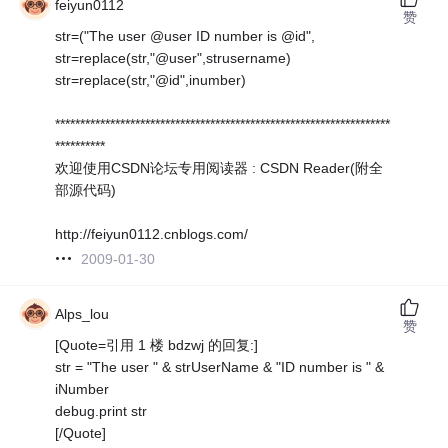
feiyun0112
赞
str=("The user @user ID number is @id",
str=replace(str,"@user",strusername)
str=replace(str,"@id",inumber)
*******************************************************************
**********
欢迎使用CSDN论坛专用阅读器 : CSDN Reader(附全
部源代码)
http://feiyun0112.cnblogs.com/
2009-01-30
Alps_lou
赞
[Quote=引用 1 楼 bdzwj 的回复:]
str = "The user " & strUserName & "ID number is " &
iNumber
debug.print str
[/Quote]