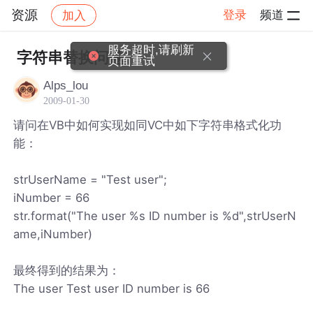
资源
登录
频道
加入
帖子详情
社区
资源
服务超时,请刷新
字符串替换问题
页面重试
Alps_lou
2009-01-30
请问在VB中如何实现如同VC中如下字符串格式化功
能：
strUserName = "Test user";
iNumber = 66
str.format("The user %s ID number is %d",strUserN
ame,iNumber)
最终得到的结果为：
The user Test user ID number is 66