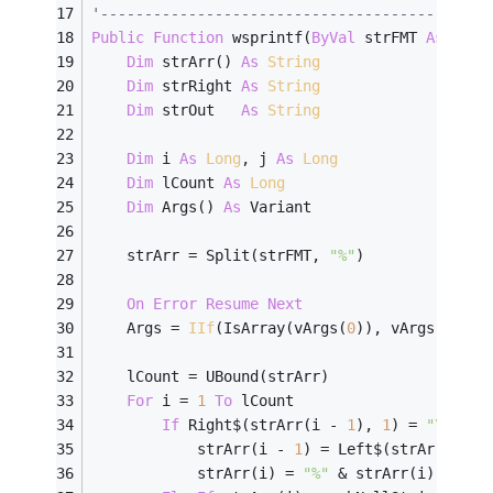
'--------------------------------------------
Public
Function
 wsprintf(
ByVal
 strFMT 
As
Stri
Dim
 strArr() 
As
String
Dim
 strRight 
As
String
Dim
 strOut   
As
String
Dim
 i 
As
Long
, j 
As
Long
Dim
 lCount 
As
Long
Dim
 Args() 
As
 Variant
    strArr = Split(strFMT, 
"%"
)
On
Error
Resume
Next
    Args = 
IIf
(IsArray(vArgs(
0
)), vArgs(
0
), v
    lCount = UBound(strArr)
For
 i = 
1
To
 lCount
If
 Right$(strArr(i - 
1
), 
1
) = 
"\"
The
            strArr(i - 
1
) = Left$(strArr(i - 
            strArr(i) = 
"%"
 & strArr(i)