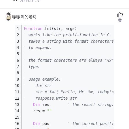
2009-01-31
嗷嗷叫的老马
赞
Function
 fmt(str, args)
' works like the printf-function in C.
' takes a string with format characters and a
' to expand.
'
' the format characters are always "%x", inde
' type.
'
' usage example:
'    dim str
'    str = fmt( "hello, Mr. %x, today's date 
'    response.Write str
Dim
 res        
' the result string.
    res = 
""
Dim
 pos        
' the current position in 