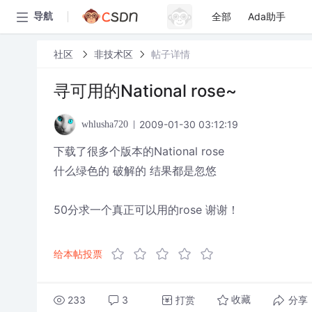
全部
Ada助手
导航
社区
非技术区
帖子详情
寻可用的National rose~
2009-01-30 03:12:19
whlusha720
下载了很多个版本的National rose
什么绿色的 破解的 结果都是忽悠
50分求一个真正可以用的rose 谢谢！
给本帖投票
233
3
打赏
分享
收藏