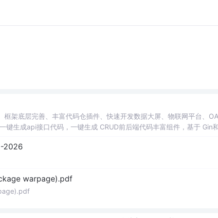
。
应用、框架底层完善、丰富代码仓插件、快速开发数据大屏、物联网平台、O
生成api接口代码，一键生成 CRUD前后端代码丰富组件，基于 Gin和 
验证和Auth验证的权限管理系统,附件管理系统，天生支持saas架构。本着大
2026
可维护性好、得益于Go优秀性能框架性能和并发都很优秀、需要硬件资源
ckage warpage).pdf
page).pdf