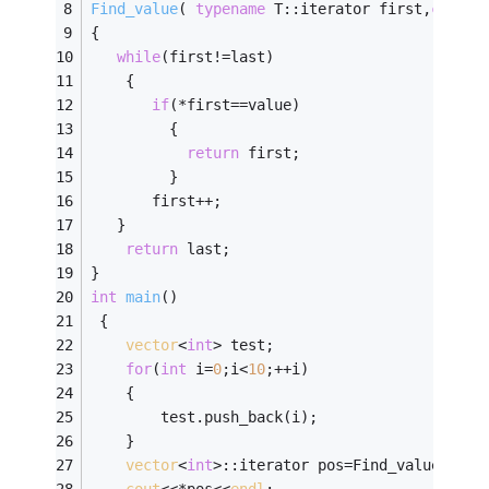
Find_value
( 
typename
 T::iterator first,
const
{
while
(first!=last)
    {
if
(*first==value)
         {
return
 first;
         }
	   first++;
   }
return
 last;                       
}
int
main
()
 {  
vector
<
int
> test;
for
(
int
 i=
0
;i<
10
;++i)
	{
		test.push_back(i);
	}
vector
<
int
>::iterator pos=Find_value<
vect