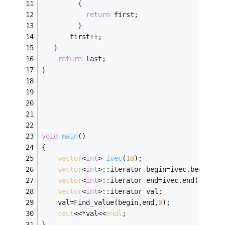
         {
return
 first;
         }
       first++;
   }
return
 last;                       
}
void
main
()
{
vector
<
int
> 
ivec
(
10
)
;
vector
<
int
>::iterator begin=ivec.begin();
vector
<
int
>::iterator end=ivec.end();
vector
<
int
>::iterator val;
	val=Find_value(begin,end,
0
);
cout
<<*val<<
endl
;
}