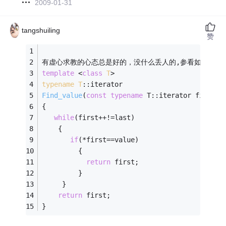
2009-01-31
tangshuiling
赞
有虚心求教的心态总是好的，没什么丢人的,参看如下代码
template
 <
class
T
>
typename
T
:
:
iterator
Find_value
(
const
typename
 T::iterator first,
c
{
while
(first++!=last)
    {
if
(*first==value)
         {
return
 first;
         }
     }
return
 first;
}