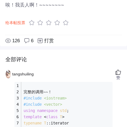
唉！我丢人啊！~~~~~~~~
给本帖投票
126
6
打赏
全部评论
tangshuiling
赞
完整的调用~~！
#
include
<iostream>
#
include
<vector>
using
namespace
std
;
template
 <
class
T
>
typename
T
:
:
iterator