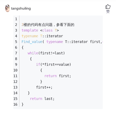
tangshuiling
赞
2
楼的代码有点问题，参看下面的
template
 <
class
T
>
typename
T
:
:
iterator
Find_value
( 
typename
 T::iterator first,
const
{
while
(first!=last)
    {
if
(*first==value)
         {
return
 first;
         }
	   first++;
   }
return
 last;                       
}