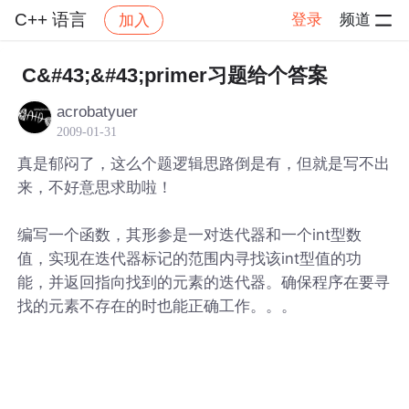
C++ 语言
登录
频道
加入
帖子详情
社区
C++ 语言
C&#43;&#43;primer习题给个答案
acrobatyuer
2009-01-31
真是郁闷了，这么个题逻辑思路倒是有，但就是写不出
来，不好意思求助啦！
编写一个函数，其形参是一对迭代器和一个int型数
值，实现在迭代器标记的范围内寻找该int型值的功
能，并返回指向找到的元素的迭代器。确保程序在要寻
找的元素不存在的时也能正确工作。。。