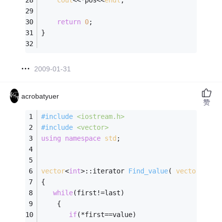
cout
<<*pos<<
endl
;
return
0
;
}
2009-01-31
acrobatyuer
赞
#
include
<iostream.h>
#
include
<vector>
using
namespace
std
;
vector
<
int
>::
iterator 
Find_value
( 
vector
<
int
>
{
while
(first!=last)
    {
if
(*first==value)