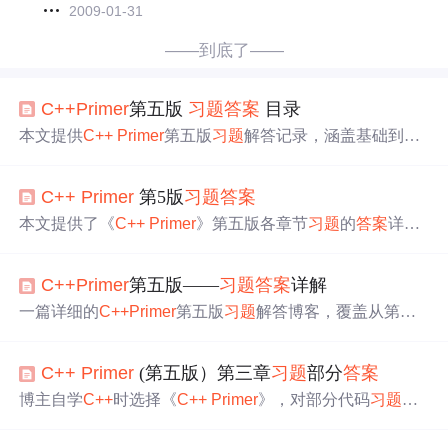
2009-01-31
——到底了——
C++
Primer
第五版
习题
答案
目录
本文提供
C++
Primer
第五版
习题
解答记录，涵盖基础到高
级主题，包括变量、字符串、函数、类等内容，并附带源
码链接。
C++
Primer
第5版
习题
答案
本文提供了《
C++
Primer
》第五版各章节
习题
的
答案
详解
链接，覆盖从第一章到第十八章的内容，适合
C++
学习者
参考使用。
C++
Primer
第五版——
习题
答案
详解
一篇详细的
C++
Primer
第五版
习题
解答博客，覆盖从第一
章到第十九章的所有
习题
，旨在帮助读者深入理解
C++
基
础知识和标准库，强调指针、容器、泛型算法和面向对象
C++
Primer
(第五版）第三章
习题
部分
答案
编程等重点内容。
博主自学
C++
时选择《
C++
Primer
》，对部分代码
习题
求
解并给出运行结果。后续将按章节定时更新
习题
答案
，运
行环境为Visual Studio Code和Windows 11。目录涵盖字符