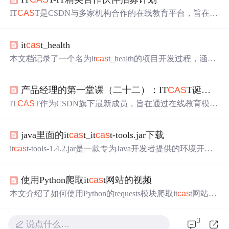
IT
CAS
T是CSDN与多家机构合作的在线教育平台，旨在为
IT专业人士提供实战教学
课程
。他们推出了IT精英合作伙
伴计划，邀请精通技术或有教学经验的人士加入，共享最
it
cas
t_health
高2-5成的
课程
销售收益。平台提供独特的营销、分成、教
学体系，支持全程在线教学。符合条件的申请人可通过邮
本文档记录了一个名为it
cas
t_health的项目开发过程，涵盖
件或电话申请加入。
从项目构建到移动端预约功能的实现，涉及Java、Spring、
MyBatis和数据库的使用。项目包括检查项、检查组的CRU
产品经理的第一堂课（二十二）：IT
CAS
T诞生记
D操作，图片上传到七牛云，定时任务插件Quartz的运用，
移动端的套餐列表和详情展示，阿里云短信服务，以及Fre
IT
CAS
T作为CSDN旗下最新成员，旨在通过在线教育模
emarker的
学习
和应用。
式，为IT从业者提供系统且高质量的
学习
资源。该平台集
合了专家授课与互动社区的优势，弥补传统
学习
方式的不
java里面的it
cas
t_it
cas
t-tools.jar下载
足。
it
cas
t-tools-1.4.2.jar是一款专为Java开发者提供的环境开发
包，支持添加验证功能并具备配置简单、安全性高的特
点。本文介绍其主要功能，包括数字签名、压缩、包密封
使用Python爬取it
cas
t网站的视频
等，并通过示例展示了如何实现基于JSP和Servlet的验证码
功能。
本文介绍了如何使用Python的requests模块爬取it
cas
t网站的
视频。首先，需要安装requests模块，并确定目标URL。接
着，在get请求中设置stream参数为True，通过iter_content函
3
说点什么…
数迭代获取视频内容，这种方法尤其适用于抓取视频资