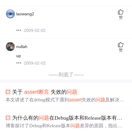
laowang2
赞
2009-02-02
nullah
赞
up
2009-02-02
——到底了——
关于
assert
断言
失效的
问题
本文讲述了在debug模式下遇到
assert
失效的
问题
及解决方
案。作者通过检查发现是由于同事误配置了_CrtDbgMode
值导致的
问题
，并提供了正确的设置方法。
为什么有的
问题
在Debug版本和Release版本有差异?都是
博客探讨了Debug和Release版本
问题
差异的原因，指出使
用
assert
会造成代码逻辑不同。介绍了不同语言的
断言
，