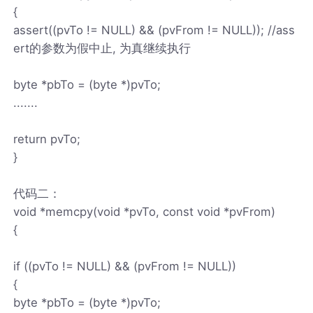
{
assert((pvTo != NULL) && (pvFrom != NULL)); //ass
ert的参数为假中止, 为真继续执行
byte *pbTo = (byte *)pvTo;
.......
return pvTo;
}
代码二：
void *memcpy(void *pvTo, const void *pvFrom)
{
if ((pvTo != NULL) && (pvFrom != NULL))
{
byte *pbTo = (byte *)pvTo;