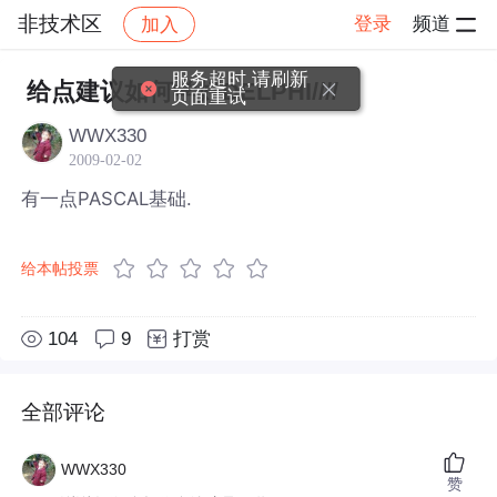
非技术区
登录
频道
加入
帖子详情
社区
非技术区
服务超时,请刷新
给点建议如何学好DELPHI////
页面重试
WWX330
2009-02-02
有一点PASCAL基础.
给本帖投票
104
9
打赏
全部评论
WWX330
赞