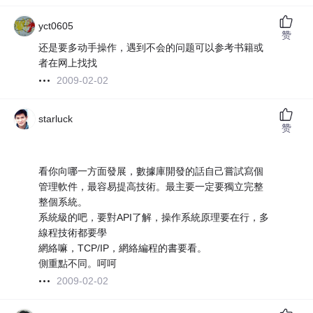
yct0605
赞
还是要多动手操作，遇到不会的问题可以参考书籍或
者在网上找找
2009-02-02
starluck
赞
看你向哪一方面發展，數據庫開發的話自己嘗試寫個
管理軟件，最容易提高技術。最主要一定要獨立完整
整個系統。
系統級的吧，要對API了解，操作系統原理要在行，多
線程技術都要學
網絡嘛，TCP/IP，網絡編程的書要看。
側重點不同。呵呵
2009-02-02