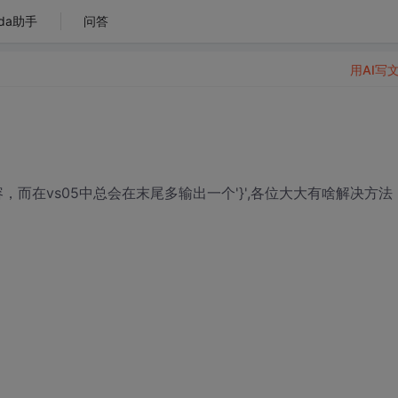
da助手
问答
用AI写
容，而在vs05中总会在末尾多输出一个'}',各位大大有啥解决方法