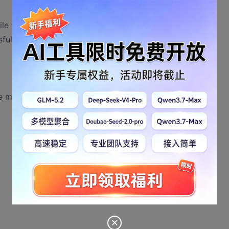
file where main() resides
sfully
we meet eof