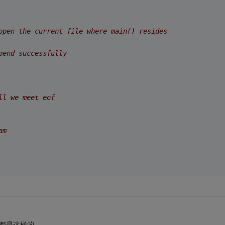
open the current file where main() resides 
pend successfully 
ll we meet eof 
am 
器都是这样的。