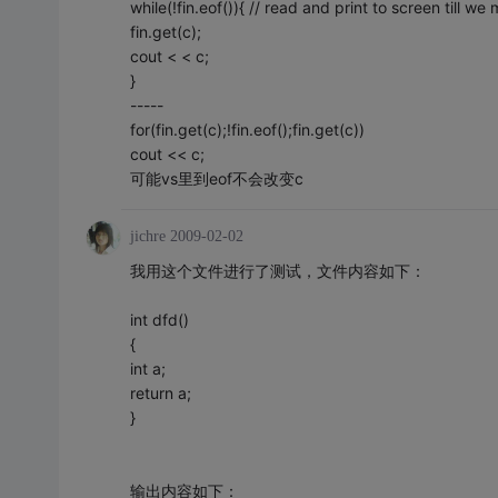
while(!fin.eof()){ // read and print to screen till we
fin.get(c);
cout < < c;
}
-----
for(fin.get(c);!fin.eof();fin.get(c))
cout << c;
可能vs里到eof不会改变c
jichre
2009-02-02
我用这个文件进行了测试，文件内容如下：
int dfd()
{
int a;
return a;
}
输出内容如下：