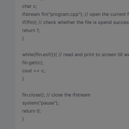
char c;
ifstream fin("program.cpp"); // open the current 
if(!fin){ // check whether the file is opend succes
return 1;
}
while(!fin.eof()){ // read and print to screen till 
fin.get(c);
cout << c;
}
fin.close(); // close the ifstream
system("pause");
return 0;
}