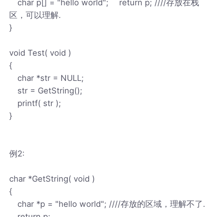
char p[] = "hello world"; return p; ////存放在栈
区，可以理解.
}
void Test( void )
{
char *str = NULL;
str = GetString();
printf( str );
}
例2:
char *GetString( void )
{
char *p = "hello world"; ////存放的区域，理解不了.
return p;