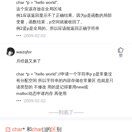
char *p = "hello world";
这个应该存放在全局区域
例1应该返回显示不了正确结果。因为p是函数的局部
变量，函数结束，p空间就被收回了。
例2是p是全局的。所以应该能返回正确字符串
2009-02-02
waizqfor
赞
月经题又来了
char *p = "hello world";//申请一个字符串p p是常量没
有分配空间 所以字符串的内容存储在常量区 也就是只
读类型的 不修改 用的是记得要用new或
malloc动态申请内存 再使用
2009-02-02
——到底了——
char
* 和
char
[]的
区
别