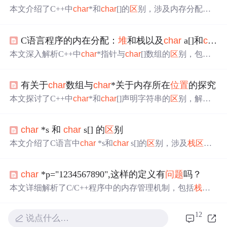
本文介绍了C++中
char
*和
char
[]的
区
别，涉及内存分配、
存储
位置
、修改内容的后果等方面。
char
*常用于指向字符
串常量，存储在
静态
区
，内容不可修改；
char
[]在栈上分
C语言程序的内在分配：
堆
和栈以及
char
a[]和
char
配，可以修改。文中通过实例代码和汇编分析，阐述了两
者的使用场景和内存管理差异。
本文深入解析C++中
char
*指针与
char
[]数组的
区
别，包括
内存分配、字符串操作及性能对比。通过实例说明两者在
栈
区
、
堆
区
及常量
区
的不同行为，帮助理解程序内存管
有关于
char
数组与
char
*关于内存所在
位置
的探究
理。
本文探讨了C++中
char
*和
char
[]声明字符串的
区
别，解释
了为什么改变
char
*指向的字符串内容会导致程序崩溃，而
char
[]可以正常修改。通过代码示例和内存分配的解析，揭
char
*s 和
char
s[] 的
区
别
示了栈和
堆
的
区
别，以及字符串在内存中的存储
位置
。文
章还讨论了动态分配内存和strcpy函数的使用，强调了理解
本文介绍了C语言中
char
*s和
char
s[]的
区
别，涉及
栈
区
、
内存管理在编程中的重要性。
堆
区
和全局
区
的概念，以及它们在内存分配上的差异。
ch
ar
*s是一个指针，指向可变大小的内存
区
域，而
char
s[]是
char
*p="1234567890",这样的定义有
问题
吗？
数组，其大小和地址在生命周期内固定。此外，文章还探
讨了字符串常量的内存表示和数组作为地址的概念。
本文详细解析了C/C++程序中的内存管理机制，包括
栈
区
、
堆
区
、全局
区
、文字常量
区
及程序代码
区
的具体作用和
管理方式。同时，文章还探讨了字符串常量的存储
位置
及
12
说点什么…
其引发的
问题
。