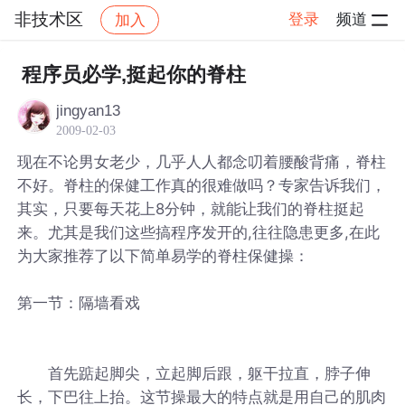
非技术区
登录
频道
加入
帖子详情
社区
非技术区
程序员必学,挺起你的脊柱
jingyan13
2009-02-03
现在不论男女老少，几乎人人都念叨着腰酸背痛，脊柱
不好。脊柱的保健工作真的很难做吗？专家告诉我们，
其实，只要每天花上8分钟，就能让我们的脊柱挺起
来。尤其是我们这些搞程序发开的,往往隐患更多,在此
为大家推荐了以下简单易学的脊柱保健操：
第一节：隔墙看戏
首先踮起脚尖，立起脚后跟，躯干拉直，脖子伸
长，下巴往上抬。这节操最大的特点就是用自己的肌肉