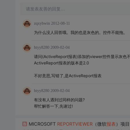
请发表友善的回复…
zqxybwin
2012-08-11
为什么没人回答哦。我的也是灰色的。控件不能拖。
htyy8280
2009-02-04
请问(ActiveReport报表)添加的viewer控件显示
ActiveReport报表的版本是2.0
不好意思,写错了,是ActiveReport报表
htyy8280
2009-02-04
有没有人遇到过同样的问题?
帮忙解答一下,先谢过!
MICROSOFT
REPORT
VIEW
ER
（微软
报表
）项目