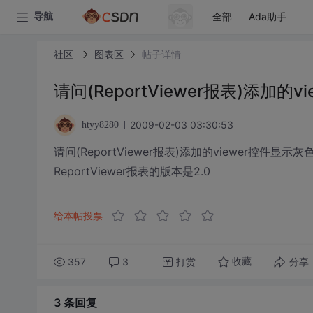
全部
Ada助手
导航
社区
图表区
帖子详情
请问(ReportViewer报表)添加
2009-02-03 03:30:53
htyy8280
请问(ReportViewer报表)添加的viewer控件显
ReportViewer报表的版本是2.0
给本帖投票
357
3
打赏
分享
收藏
3 条
回复