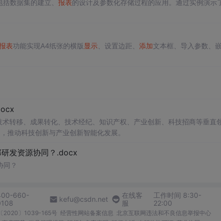
包括数据集的建立、
报表
的设计及参数化存储过程的应用。通过实例演示
报表
功能实现A4纸张的横版
显示
、设置边距、
添加
文本框、导入参数、
cx
在技术转移、成果转化、技术经纪、知识产权、产业创新、科技招商等垂直
案，推动科技创新与产业创新智能化发展。
发资源协同？.docx
协同？
400-660-
在线客
工作时间 8:30-
kefu@csdn.net
0108
服
22:00
2020〕1039-165号
经营性网站备案信息
北京互联网违法和不良信息举报中心