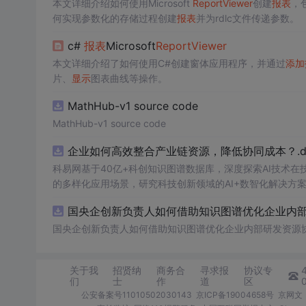
本文详细介绍如何使用Microsoft
Report
View
er
创建
报表
，
何实现参数化的存储过程创建
报表
并为rdlc文件传递参数。
c#
报表
Microsoft
Report
View
er
本文详细介绍了如何使用C#创建窗体应用程序，并通过
添加
片、
显示
图表曲线等操作。
MathHub-v1 source code
MathHub-v1 source code
企业如何高效整合产业链资源，降低协同成本？.do
科易网基于40亿+科创知识图谱数据库，深度探索AI技术
的多样化应用场景，研究科技创新领域的AI+数智化解决方
国央企创新负责人如何借助知识图谱优化企业内部研
国央企创新负责人如何借助知识图谱优化企业内部研发资源
关于我
招贤纳
商务合
寻求报
协议专
们
士
作
道
区
公安备案号11010502030143
京ICP备19004658号
京网文〔