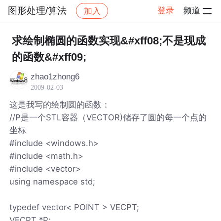
图形处理/算法
登录
频道
加入
帖子详情
社区
图形处理/算法
求绘制椭圆的函数实现&#xff08;不是现成
的函数&#xff09;
zhao1zhong6
2009-02-03
这是我写的绘制圆的函数：
//P是一个STL容器（VECTOR)储存了圆的每一个点的
坐标
#include <windows.h>
#include <math.h>
#include <vector>
using namespace std;
typedef vector< POINT > VECPT;
VECPT *P;