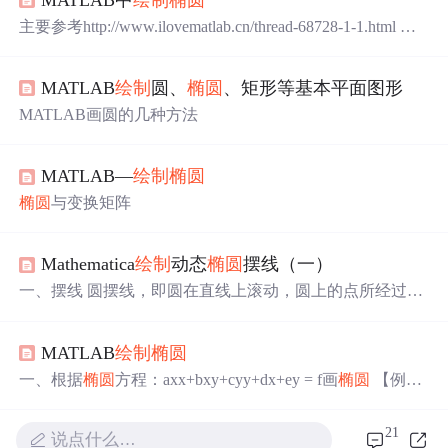
主要参考http://www.ilovematlab.cn/thread-68728-1-1.html 添
加一部分自己的体会 一、根据
椭圆
方程：ax*x+bx*y+c*y*
y+d*x+e*y = f画
椭圆
【例1】已知
椭圆
方程：x*x + 2*x*y +
MATLAB
绘制
圆、
椭圆
、矩形等基本平面图形
3*y*y + 4*x + 5*y = 6 第一种方法：调用MATLAB自带的ez
plot
函数
画
椭圆
>>
MATLAB画圆的几种方法
MATLAB—
绘制
椭圆
椭圆
与变换矩阵
Mathematica
绘制
动态
椭圆
摆线（一）
一、摆线 圆摆线，即圆在直线上滚动，圆上的点所经过的
轨迹。如下图所示: 其动态形成过程已有很多人进行论述，
可自行查找。上图给出的是其参数方程，并还可以根据参
MATLAB
绘制
椭圆
数方程
绘制
动态过程，以角度θ为变量，其半径设为1，转
一圈正好2π。从中可以看出的是，圆的特别之处是，半径
一、根据
椭圆
方程：axx+bxy+cyy+dx+ey = f画
椭圆
【例
恒定，而且单位角度滚过的弧长一致，直线轴为圆的切
1】已知
椭圆
方程：xx + 2xy + 3yy + 4x + 5*y = 6 第一种方
线，切线的垂线过圆心。从而很容易计算出滚动θ角之后的
法： 调用MATLAB自带的ezplot
函数
画
椭圆
ezplot('x^2+2*x
21
弧长。观察其参数方程可知，摆线轨迹都是...
说点什么…
*y+3*y^2+4*x+5*y = 6') axis([-6 3 -3 3]); 图形如下所示： 第