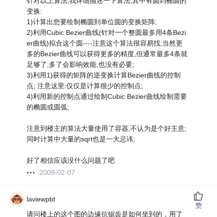
针对以上算法,我详细描述一下算法,其中有圆到椭圆的
变换:
1)计算出您要绘制椭圆到单位圆的变换矩阵;
2)利用Cubic Bezier曲线(针对一个整圆最多用4条Bezi
er曲线)拟合这个圆----注意这个算法很容易找;当然更
多的Bezier曲线可以获得更多的精度,但通常最多4条就
足够了,多了会影响效能,也没有必要;
3)利用1)获得的矩阵的逆变换计算Bezier曲线的控制
点; 注意这里:仅仅是计算很少的控制点;
4)利用新的控制点通过绘制Cubic Bezier曲线绘制需要
的椭圆或圆弧;
注意到楼主的算法大量使用了容器,不认为是个好主意;
同时计算中大量的sqrt也是一大忌讳;
好了相信应该没什么问题了吧
2009-02-07
laviewpbt
赞
请问楼上的这个图的边缘抗锯齿是如何坐到的，用了