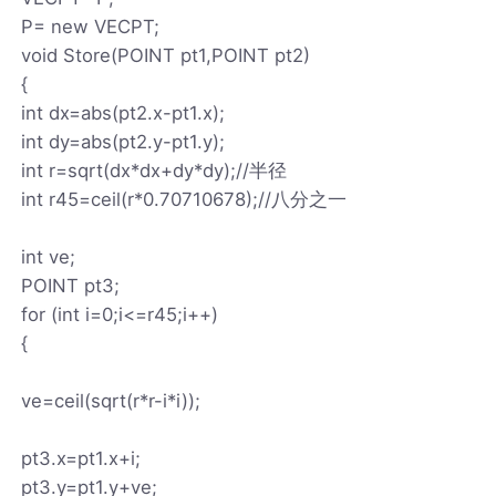
P= new VECPT;
void Store(POINT pt1,POINT pt2)
{
int dx=abs(pt2.x-pt1.x);
int dy=abs(pt2.y-pt1.y);
int r=sqrt(dx*dx+dy*dy);//半径
int r45=ceil(r*0.70710678);//八分之一
int ve;
POINT pt3;
for (int i=0;i<=r45;i++)
{
ve=ceil(sqrt(r*r-i*i));
pt3.x=pt1.x+i;
pt3.y=pt1.y+ve;