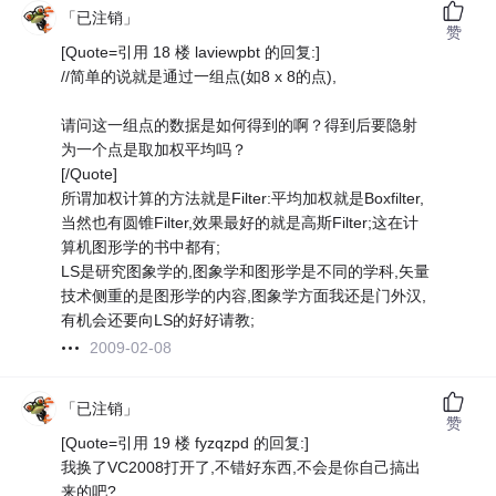
「已注销」
赞
[Quote=引用 18 楼 laviewpbt 的回复:]
//简单的说就是通过一组点(如8 x 8的点),
请问这一组点的数据是如何得到的啊？得到后要隐射
为一个点是取加权平均吗？
[/Quote]
所谓加权计算的方法就是Filter:平均加权就是Boxfilter,
当然也有圆锥Filter,效果最好的就是高斯Filter;这在计
算机图形学的书中都有;
LS是研究图象学的,图象学和图形学是不同的学科,矢量
技术侧重的是图形学的内容,图象学方面我还是门外汉,
有机会还要向LS的好好请教;
2009-02-08
「已注销」
赞
[Quote=引用 19 楼 fyzqzpd 的回复:]
我换了VC2008打开了,不错好东西,不会是你自己搞出
来的吧?