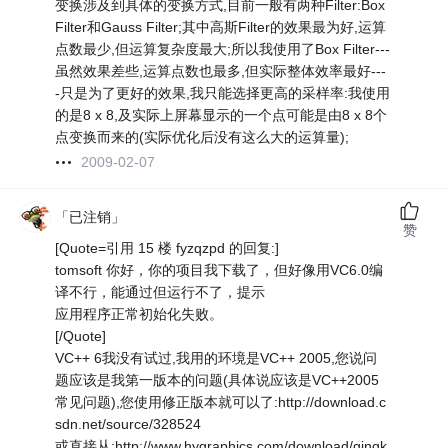
变换涉及到具体的变换方式,目前一般有两种Filter:Box
Filter和Gauss Filter;其中高斯Filter的效果最为好,运算
点数最少,但运算复杂度最大;所以我使用了Box Filter---
虽然效果差些,运算点数也最多,但实际整体效率最好---
-只是为了更好的效果,我只能选择更高的采样率:我使用
的是8 x 8,及实际上屏幕显示的一个点可能是由8 x 8个
点变换而来的(实际优化后没有这么大的运算量);
2009-02-07
「已注销」
赞
[Quote=引用 15 楼 fyzqzpd 的回复:]
tomsoft 你好，你的项目我下载了，但好像用VC6.0编
译不行，能通过但运行不了，提示
应用程序正常初始化失败。
[/Quote]
VC++ 6我没有试过,我用的环境是VC++ 2005,您说问
题应该是我第一版本的问题(具体说应该是VC++2005
常见问题),您使用修正版本就可以了:http://download.c
sdn.net/source/328524
或直接从:http://www.hygraphics.com/download/gingk