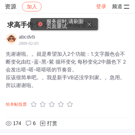
资源
登录
频道
加入
帖子详情
社区
资源
服务超时,请刷新
求高手做个特殊的文本阅读器。
页面重试
abcdvb
2009-02-03
先谢谢啦。。就是希望加入2个功能：1.文字颜色会不
断变化由红-蓝-黑-紫 循环变化 每秒变化2中颜色下 2
会发出嗒-嗒-嗒嗒嗒的节奏音。
应该很简单吧。。我是新手VB还没学到家。。急用。
所以谢谢啦。
给本帖投票
174
6
打赏