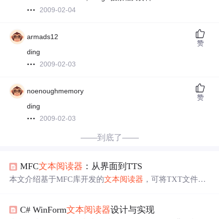
2009-02-04
armads12
赞
ding
2009-02-03
noenoughmemory
赞
ding
2009-02-03
——到底了——
MFC
文本
阅读器
：从界面到TTS
本文介绍基于MFC库开发的
文本
阅读器
，可将TXT文件内
容转为语音播放。阐述了MFC界面设计与窗口管理，包括
界面元素创建、窗口消息处理等。探讨了
文本
阅读器
功能
C# WinForm
文本
阅读器
设计与实现
实现，如文件加载显示、用户交互设计。还详细介绍了TT