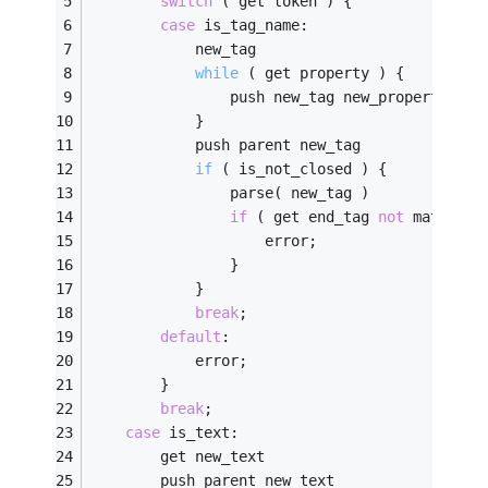
switch
 ( get token ) {
case
 is_tag_name:
new_tag
while
( get property )
{
				push new_tag new_property
			}
push parent new_tag
if
( is_not_closed )
{
				parse( new_tag )
if
 ( get end_tag 
not
 matched 
					error;
				}
			}
break
;
default
:
			error;
		}
break
;
case
 is_text:
		get new_text
		push parent new_text