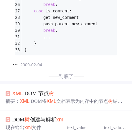
break
;
case
 is_comment:
		get new_comment
		push parent new_comment
break
;
		...
	}
}
2009-02-04
——到底了——
XML
DOM 节点
树
摘要：
XML
DOM将
XML
文档表示为内存中的节点
树
结
构，包含元素、属性、文本、注释等节点类型。文章通过
一个书店
XML
示例展示了完整的节点
树
层级关系，包括文
DOM
树
创建与解析
xml
档节点(9)、元素节点(1)、属性节点、文本节点(3)等。重点
介绍了节点间的家族关系属性（如parentNode、childNode
现在给出
xml
文件 text_value text_value