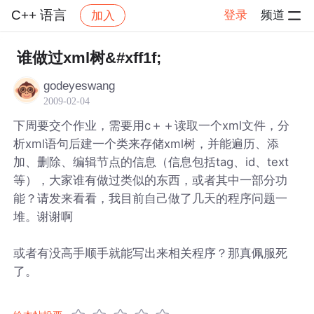
C++ 语言
登录
频道
加入
帖子详情
社区
C++ 语言
谁做过xml树&#xff1f;
godeyeswang
2009-02-04
下周要交个作业，需要用c＋＋读取一个xml文件，分
析xml语句后建一个类来存储xml树，并能遍历、添
加、删除、编辑节点的信息（信息包括tag、id、text
等），大家谁有做过类似的东西，或者其中一部分功
能？请发来看看，我目前自己做了几天的程序问题一
堆。谢谢啊
或者有没高手顺手就能写出来相关程序？那真佩服死
了。