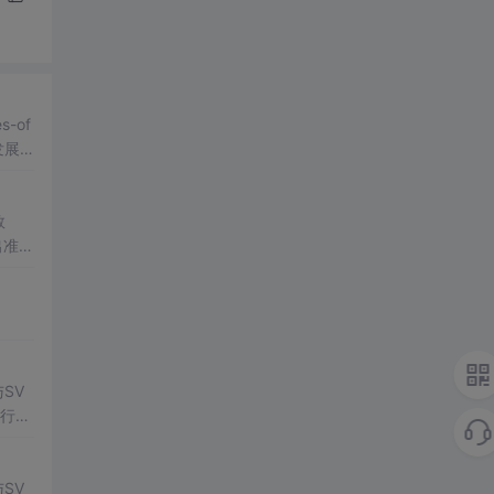
-of
发展
数
出准确
常方
SV
行np
项目
SV