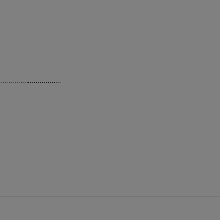
……………………………