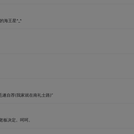
海王星^_^
毛遂自荐(我家就在南礼士路)”
老板决定。呵呵。