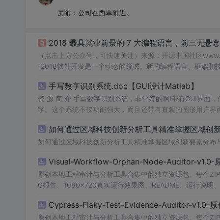
另附：公司在西单附近。
2018 最具就业前景的 7 大编程语言，前三无悬
（点击上方公众号，可快速关注）来源：开源中国社区www.oschina.net/
-2018软件开发是一个动态的领域。新的编程语言、框架
所需要的新技术。2018年即将到来，Coding Dojo（编码道
手写数字识别系统.doc【GUI设计Matlab】
资 源 简 介 手写数字识别系统，非常好的啊!带有GUI界面
字。这个系统不仅功能强大，而且还带有直观的图形用户界面
的识别结果。这个系统可以在各种场景中使用，无论是学校
如何通过区域科技创新分析工具精准掌握区域创新要
便和实用的工具，你一定会喜欢它的！
如何通过区域科技创新分析工具精准掌握区域创新要素分布
Visual-Workflow-Orphan-Node-Auditor-v1
原创本地工程审计与分析工具合集中的独立资源包。每个ZIP
G报告、1080×720真实运行效果图、README、运行说明、功
m test验证算法，执行npm run report生成报
Cypress-Flaky-Test-Evidence-Auditor-v1
源码、Logo、官方截图、论文、生产日志或其他受限素材
原创本地工程审计与分析工具合集中的独立资源包。每个ZIP