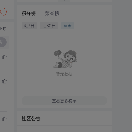
复
积分榜
荣誉榜
近7日
近30日
至今
正序
复
暂无数据
查看更多榜单
社区公告