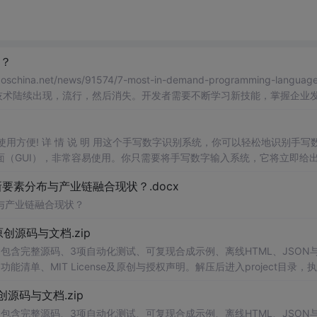
念？
news/91574/7-most-in-demand-programming-languages
和技术陆续出现，流行，然后消失。开发者需要不断学习新技能，掌握企业
场）近期发布了 2018
，使用方便! 详 情 说 明 用这个手写数字识别系统，你可以轻松地识别手写
（GUI），非常容易使用。你只需要将手写数字输入系统，它将立即给
、工作还是日常生活，都能为你提供快速和准确的识别服务。它是一个非
素分布与产业链融合现状？.docx
与产业链融合现状？
.0-原创源码与文档.zip
包含完整源码、3项自动化测试、可复现合成示例、离线HTML、JSON与
能清单、MIT License及原创与授权声明。解压后进入project目录，执
告，也可通过本地静态服务器打开网页。运行时零第三方依赖，不包含热点产品或开源
.0-原创源码与文档.zip
。适合前端开发、AI应用工程、测试审计和课程实践。
包含完整源码、3项自动化测试、可复现合成示例、离线HTML、JSON与