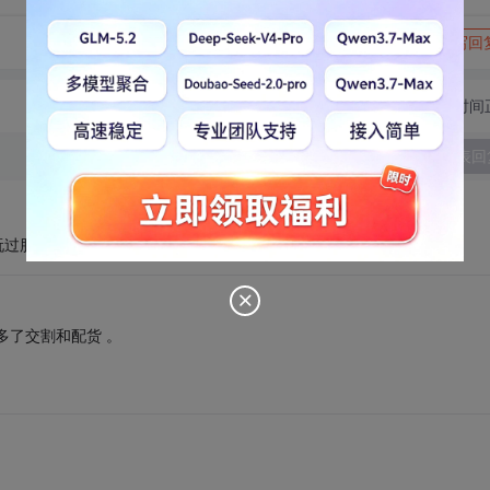
转发到动态
举报
写回
切换为时间
发表回
也玩过股票，不过赔了
多了交割和配货 。