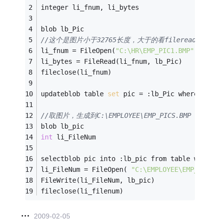
integer li_fnum, li_bytes
blob lb_Pic
//这个是图片小于32765长度，大于的看fileread函数
li_fnum = FileOpen(
"C:\HR\EMP_PIC1.BMP"
, Stre
li_bytes = FileRead(li_fnum, lb_Pic)
fileclose(li_fnum)
updateblob table 
set
 pic = :lb_Pic where id =
//取图片，生成到C:\EMPLOYEE\EMP_PICS.BMP
blob lb_pic
int
 li_FileNum
selectblob pic into :lb_pic from table where 
li_FileNum = FileOpen( 
"C:\EMPLOYEE\EMP_PICS.
FileWrite(li_FileNum, lb_pic)
fileclose(li_filenum)
2009-02-05