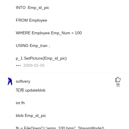
INTO :Emp_id_pic
FROM Employee
WHERE Employee.Emp_Num = 100
USING Emp_tran ;
p_1.SetPicture(Emp_id_pic)
2009-02-05
softvery
赞
写用 updateblob
int fh
blob Emp_id_pic
fh = FileOpen("c:\emp_100.bmp", StreamMode!)