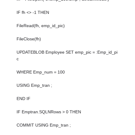
IF fh <> -1 THEN
FileRead(fh, emp_id_pic)
FileClose(fh)
UPDATEBLOB Employee SET emp_pic = :Emp_id_pi
c
WHERE Emp_num = 100
USING Emp_tran ;
END IF
IF Emptran.SQLNRows > 0 THEN
COMMIT USING Emp_tran ;