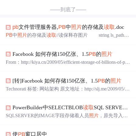
——到底了——
pb
文件管理服务器,
PB
中
照片
的存储及
读取
.doc
PB
中
照片
的存储及
读取
//读保释存图片 string ls_pathna
me, ls_filename integer li_value,li_FileNum,loops,i lo
ng ll_fileLength,bytes_read,new_pos blob b, tot_b Blo
Facebook 如何存储150亿张、1.5
PB
的
照片
b gb_photo INSERT INTO PJ_TP(BB) VBLUES ('1')...
From：http://kiya.cn/2009/05/efficient-storage-of-billions-of-pho
tos/ Facebook 的
照片
分享很受欢迎，迄今，Facebook 用户
已经上传了150亿张
照片
，加上每张
照片
有四个不同尺寸的
[转]Facebook 如何存储150亿张、1.5
PB
的
照片
缩略图，就共有600多亿张图片，总容量超过1.5
PB
，而每
周新增的
照片
为2亿2000万 张，约25TB，高峰期，Faceboo
Technorati 标签: 网站架构 原文地址：http://slj.me/2009/05/eff
k 每秒处
icient-storage-of-billions-of-photos/ Facebook 的
照片
分享很受
欢迎，迄今，Facebook 用户已经上传了150亿张
照片
，加
PowerBuilder中SELECTBLOB
读取
SQL SERVER 的BLOB字段返回都是32K的
上每张
照片
有四个不同尺寸的缩略图，就共有600多亿张图
片
SQLSERVER的IMAGE字段存储着人员
照片
，原先导入的
时候是用VB写的程序导入的，现在想用
PB
读取
出来，使
用SELECTBLOB
读取
，结果每次返回的BLOB变量都是32
使
PB
窗口居中
K，图片仍然能正确显示出来，但是分辨率却小了很多，