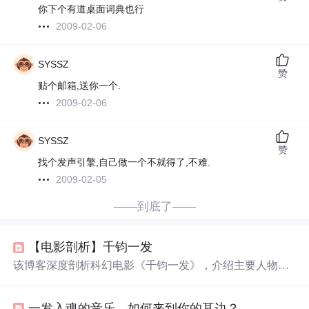
你下个有道桌面词典也行
2009-02-06
SYSSZ
赞
贴个邮箱,送你一个.
2009-02-06
SYSSZ
赞
找个发声引擎,自己做一个不就得了,不难.
2009-02-05
——到底了——
【电影剖析】千钧一发
该博客深度剖析科幻电影《千钧一发》，介绍主要人物，
解读片名象征基因序列。讲述文森特因基因缺陷难实现航
天梦，借杰罗米身份进入公司，过程中身份多次差点暴
一发入魂的音乐，如何来到你的耳边？
露，最终在医生帮助下飞向太空，还分析了电影亮点与不