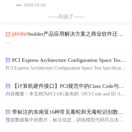
2009-02-05
——到底了——
pb
ntier
builder产品应用解决方案之商业软件迁移升级
这里谈到的商业软件产品是指ERP、MRPII、进销存、物
流、CRM等这些针对行业或通用的大量发行的软件产品，
PCI Express Architecture Configuration Space Test Specification Revision 5.0, Version 1.0 (CB).pdf
特点是通用性比较强，客户广泛、部署环境多样、价格有
层次等。
PCI Express Architecture Configuration Space Test Specificatio
Powerbuilder（以下简称
PB
）在商业软件产品中有比
n Revision 5.0, Version 1.0 (CB).pdf
较广泛的应用，ERP方面，国内ERP的三巨头之一，浪潮
通软的ERP-PS版即为
PB
所
开发
，而台湾地区的著名ERP，
【计算机硬件接口】PCI规范中的Class Code与Capability ID分配：设备功能分类及扩展能力标识系统设计
前普阳eProERP也为
PB
所
开发
；MRPII则大部分为
PB
所
开
内容概要：本文档为PCI-SIG发布的《PCI Code and ID Assi
发
，并在制造行业有广泛的应用；据了解，物流系统同样
gnment Specification》版本1.4，发布于2013年8月，主要定
是大部分为
PB
所
义了PCI设备的类代码（Class Codes）、能力标识（Capabil
带标注的东南亚16种常见毒蛇和无毒蛇识别数据集， 识别率73.4%，7593张图，支持yolo
ity IDs）以
预览数据集中的图片，标注信息，训练模型代码可点击查
看我的博客链接：https://blog.csdn.net/
pb
ymw8iwm/article/det