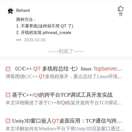
Behard
赞
两种方法：
1. 不要界面(这样就不用 QT 了)
2. 开线程实现 pthread_create
2009-02-06
——到底了——
《C/C++
QT
多线程总结 七》linux
TcpServer
多线
博客围绕C/C++
QT
多线程展开，重点总结了Linux环境下
T
cpServer
的多线程相关内容，属于信息技术领域中后端开
发的知识范畴。
基于C++/
Qt
的跨平台TCP调试工具开发实战
本文详细阐述了基于C++和
Qt
框架开发跨平台TCP调试工
具的全过程，涵盖双模式（客户端/服务器）设计、连接管
理、文本与十六进制收发、定时心跳、小文件传输等核心
Unity3D窗口嵌入
QT
桌面应用：TCP通信与跨进程窗口整合实战
功能。重点解析
Qt
网络模块（
QT
cpSocket/
QT
cpServer）的
异步信号槽机制、跨平台构建部署要点（Windows/macOS/
本文详解如何在Windows平台下将Unity3D渲染窗口通过H