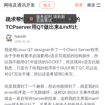
网络及通讯开发
登录
频道
加入
帖子详情
社区
网络及通讯开发
服务超时,请刷新
跪求帮忙&#xff01;如何把c语言的
页面重试
TCPserver用QT做出来&#xff1f;
hanslh
2009-02-06
我使用Linux QT designer作了一个Client Server程序,
由于学校有要求必须要用c语言写底层的结构操作，所
以我不能用QT中提供的SOCKET，而且我对c语言比较
熟悉，只是为了给我的程序弄个GUI才用了QT,可以说
对QT完全不懂，所以还是希望用C来写。
但是我遇到了一个麻烦，想必你能猜到了，就是我的S
erver程序是一个无限循环，这样Qt 的GUI 主事件线程
就会一直在等待Server的结束，这样我的主界面mainf
orm就不能运行了，主界面上的各个控件就会无响应。