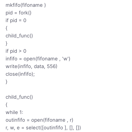
mkfifo(fifoname )
pid = fork()
if pid = 0
{
child_func()
}
if pid > 0
infifo = open(fifoname , 'w')
write(infifo, data, 556)
close(infifo);
}
child_func()
{
while 1:
outinfifo = open(fifoname , r)
r, w, e = select([outinfifo ], [], [])