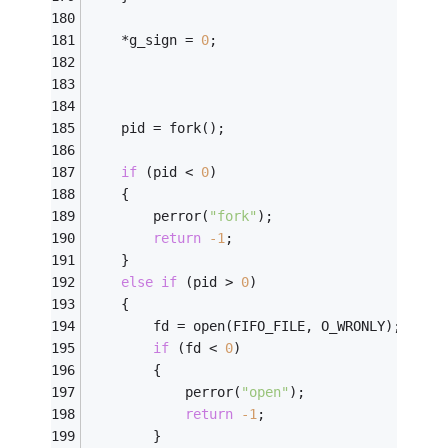
	*g_sign = 
0
;
	pid = fork();
if
 (pid < 
0
)
	{
		perror(
"fork"
);
return
-1
;
	}
else
if
 (pid > 
0
)
	{
		fd = open(FIFO_FILE, O_WRONLY);
if
 (fd < 
0
)
		{
			perror(
"open"
);
return
-1
;
		}