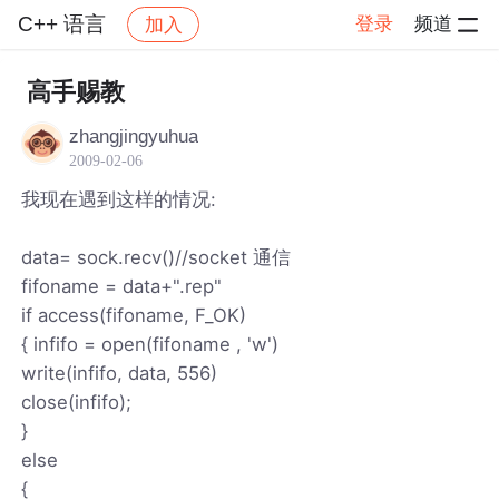
C++ 语言
登录
频道
加入
帖子详情
社区
C++ 语言
高手赐教
zhangjingyuhua
2009-02-06
我现在遇到这样的情况:
data= sock.recv()//socket 通信
fifoname = data+".rep"
if access(fifoname, F_OK)
{ infifo = open(fifoname , 'w')
write(infifo, data, 556)
close(infifo);
}
else
{