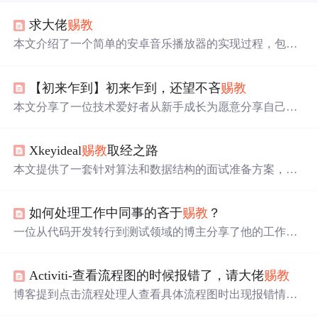
求大佬
赐教
本文介绍了一个简单的安卓音乐播放器的实现过程，包括
播放、暂停和停止等基本功能，并探讨了如何将本地音乐
播放器升级为在线播放器的可能性。
【初来乍到】初来乍到，还望不吝
赐教
本文分享了一位技术爱好者从新手成长为愿意分享自己经
验的过程，并强调了写博客不仅能够帮助他人，更是自我
成长的重要途径。
Xkeyideal
赐教
取经之路
本文提供了一套针对算法和数据结构的面试准备方案，包
括关键知识点、书籍推荐、编程规范、常见错误避免及面
试技巧，帮助开发者高效备考。
如何处理工作中同事的吝于
赐教
？
一位从代码开发转行到测试领域的博主分享了他的工作经
验。在开发岗位时，他和他的同事总是乐于帮助他人解决
问题；然而转岗后，他发现部分测试人员对他提出的疑问
Activiti-查看流程图的时候报错了，请大佬
赐教
要么置之不理，要么应付了事。这种态度上的巨大反差让
他感到困惑。
博客提到点击流程处理人查看具体流程图时出现报错情
况，希望得到专业人士的解答。