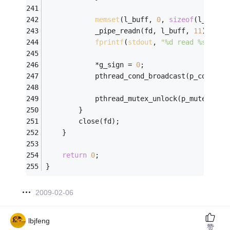
memset
(l_buff, 
0
, 
sizeof
(l_buff)
			_pipe_readn(fd, l_buff, 
11
);
fprintf
(
stdout
, 
"%d read %s\n"
, 
			*g_sign = 
0
;
			pthread_cond_broadcast(p_cond_em
			pthread_mutex_unlock(p_mutex);
		}
		close(fd);
	}
return
0
;
}
2009-02-06
lbjfeng
赞