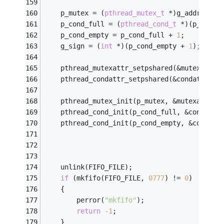
	p_mutex = (
pthread_mutex_t
 *)g_addr;
	p_cond_full = (
pthread_cond_t
 *)(p_mutex
	p_cond_empty = p_cond_full + 
1
;
	g_sign = (
int
 *)(p_cond_empty + 
1
);
	pthread_mutexattr_setpshared(&mutexattr,
	pthread_condattr_setpshared(&condattr, P
	pthread_mutex_init(p_mutex, &mutexattr);
	pthread_cond_init(p_cond_full, &condattr
	pthread_cond_init(p_cond_empty, &condatt
	unlink(FIFO_FILE);
if
 (mkfifo(FIFO_FILE, 
0777
) != 
0
)
	{
		perror(
"mkfifo"
);
return
-1
;
	}