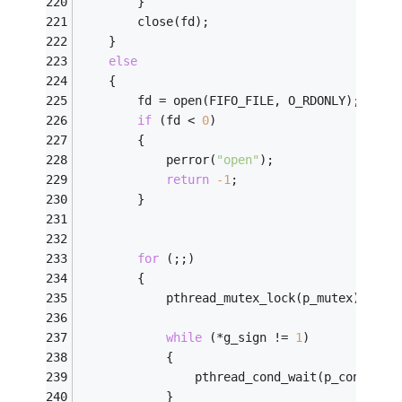
		}
		close(fd);
	}
else
	{
		fd = open(FIFO_FILE, O_RDONLY);
if
 (fd < 
0
)
		{
			perror(
"open"
);
return
-1
;
		}
for
 (;;)
		{	
			pthread_mutex_lock(p_mutex);
while
 (*g_sign != 
1
)
			{
				pthread_cond_wait(p_cond_fu
			}