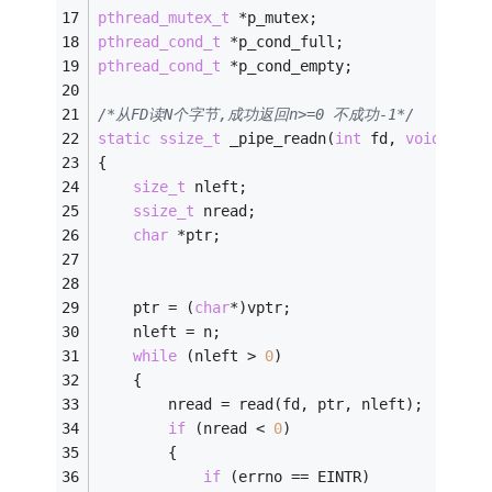
pthread_mutex_t
 *p_mutex;
pthread_cond_t
 *p_cond_full;
pthread_cond_t
 *p_cond_empty;
/*从FD读N个字节,成功返回n>=0 不成功-1*/
static
ssize_t
 _pipe_readn(
int
 fd, 
void
 *vpt
{
size_t
 nleft;
ssize_t
 nread;
char
 *ptr;
	ptr = (
char
*)vptr;
	nleft = n;
while
 (nleft > 
0
)
	{
		nread = read(fd, ptr, nleft);
if
 (nread < 
0
)
		{
if
 (errno == EINTR)