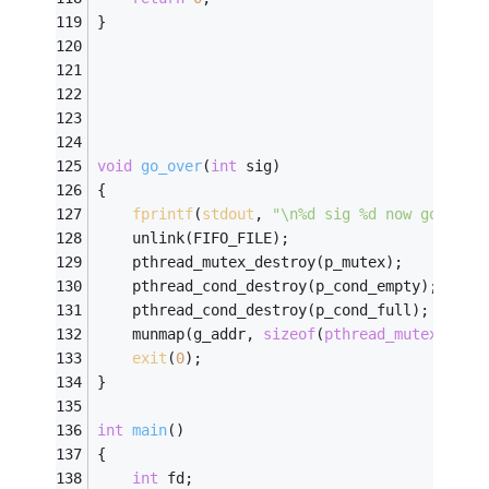
}
void
go_over
(
int
 sig)
{
fprintf
(
stdout
, 
"\n%d sig %d now go over
	unlink(FIFO_FILE);
	pthread_mutex_destroy(p_mutex);
	pthread_cond_destroy(p_cond_empty);
	pthread_cond_destroy(p_cond_full);
	munmap(g_addr, 
sizeof
(
pthread_mutex_t
) +
exit
(
0
);
}
int
main
()
{
int
 fd;