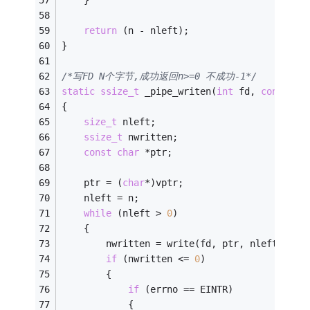
	}
return
 (n - nleft);
}
/*写FD N个字节,成功返回n>=0 不成功-1*/
static
ssize_t
 _pipe_writen(
int
 fd, 
const
vo
{
size_t
 nleft;
ssize_t
 nwritten;
const
char
 *ptr;
	ptr = (
char
*)vptr;
	nleft = n;
while
 (nleft > 
0
)
	{
		nwritten = write(fd, ptr, nleft);
if
 (nwritten <= 
0
)
		{
if
 (errno == EINTR)
			{