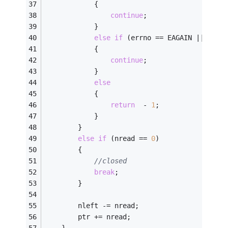
			{
continue
;
			}
else
if
 (errno == EAGAIN || errn
			{
continue
;
			}
else
			{
return
  - 
1
;
			}
		}
else
if
 (nread == 
0
)
		{
//closed
break
;
		}
		nleft -= nread;
		ptr += nread;