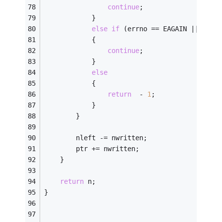
continue
;
			}
else
if
 (errno == EAGAIN || errn
			{
continue
;
			}
else
			{
return
  - 
1
;
			}
		}
		nleft -= nwritten;
		ptr += nwritten;
	}
return
 n;
}