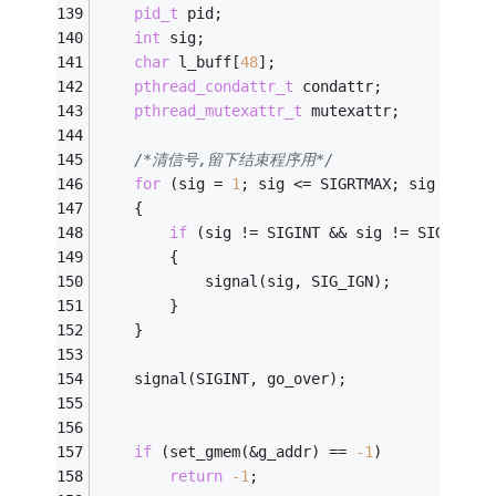
pid_t
 pid;
int
 sig;
char
 l_buff[
48
];
pthread_condattr_t
 condattr;
pthread_mutexattr_t
 mutexattr;
/*清信号,留下结束程序用*/
for
 (sig = 
1
; sig <= SIGRTMAX; sig ++)
	{
if
 (sig != SIGINT && sig != SIGUSR2)
		{
			signal(sig, SIG_IGN);
		}
	}
	signal(SIGINT, go_over);
if
 (set_gmem(&g_addr) == 
-1
)
return
-1
;