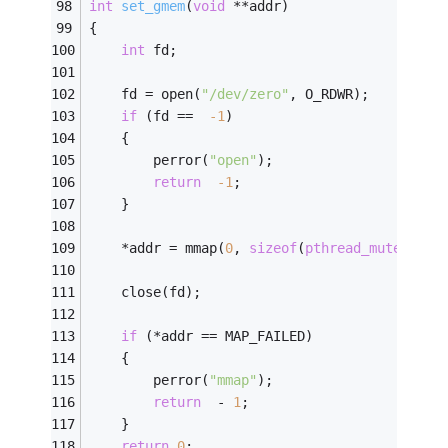
int
set_gmem
(
void
 **addr)
{
int
 fd;
	fd = open(
"/dev/zero"
, O_RDWR);
if
 (fd ==  
-1
)
	{
		perror(
"open"
);
return
-1
;
	}
	*addr = mmap(
0
, 
sizeof
(
pthread_mutex_t
) 
	close(fd);
if
 (*addr == MAP_FAILED)
	{
		perror(
"mmap"
);
return
  - 
1
;
	}
return
0
;