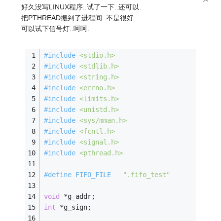
好久没写LINUX程序..试了一下..还可以.
把PTHREAD搬到了进程间..不是很好..
可以试下信号灯..呵呵.
#
include
<stdio.h>
#
include
<stdlib.h>
#
include
<string.h>
#
include
<errno.h>
#
include
<limits.h>
#
include
<unistd.h>
#
include
<sys/mman.h>
#
include
<fcntl.h>
#
include
<signal.h>
#
include
<pthread.h>
#
define
 FIFO_FILE	
".fifo_test"
void
 *g_addr;
int
 *g_sign;