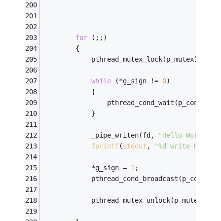
for
 (;;)
		{
			pthread_mutex_lock(p_mutex);
while
 (*g_sign != 
0
)
			{
				pthread_cond_wait(p_cond_em
			}
			_pipe_writen(fd, 
"Hello World"
, 
fprintf
(
stdout
, 
"%d write Hello 
			*g_sign = 
1
;
			pthread_cond_broadcast(p_cond_fu
			pthread_mutex_unlock(p_mutex);