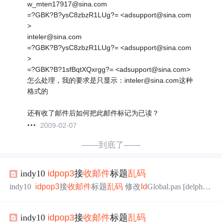
w_mten17917@sina.com
=?GBK?B?ysC8zbzR1LUg?= <adsupport@sina.com
>
inteler@sina.com
=?GBK?B?ysC8zbzR1LUg?= <adsupport@sina.com
>
=?GBK?B?1sfBqtXQxrgg?= <adsupport@sina.com>
怎么处理，我的要求是只显示：inteler@sina.com这种
格式的
还有收了邮件后如何把此邮件标记为已读？
2009-02-07
——到底了——
indy10
id
pop3
接
收
邮件
标题
乱码
indy10
id
pop3
接
收
邮件
标题
乱码
修改
Id
Global.pas [delph
i] view plain copy function BytesToString(const AValue: T
Id
Byt
es; const AStartIndex: Integer; const ALength: Integer
indy10
id
pop3
接
收
邮件
标题
乱码