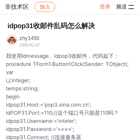
非技术区
登录
频道
加入
帖子详情
社区
非技术区
idpop31收邮件乱码怎么解决
zhy1450
2009-02-07
我使用Idmessage、idpop3收邮件，代码如下：
procedure TForm1.Button1Click(Sender: TObject);
var
i,j:integer;
temps:string;
begin
idpop31.Host:='pop3.sina.com.cn';
IdPOP31.Port:=110;//这个端口号只能是110吗？
idpop31.Username:='inteler';
idpop31.Password:='××××';
idpop31.Connect; //连接服务器