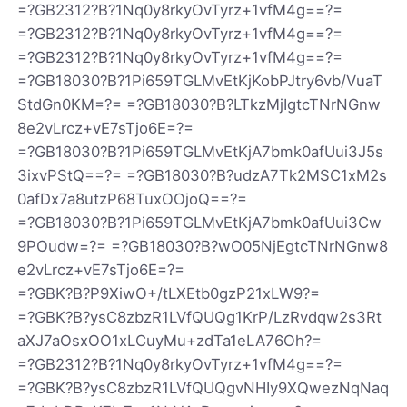
=?GB2312?B?1Nq0y8rkyOvTyrz+1vfM4g==?=
=?GB2312?B?1Nq0y8rkyOvTyrz+1vfM4g==?=
=?GB2312?B?1Nq0y8rkyOvTyrz+1vfM4g==?=
=?GB18030?B?1Pi659TGLMvEtKjKobPJtry6vb/VuaT
StdGn0KM=?= =?GB18030?B?LTkzMjIgtcTNrNGnw
8e2vLrcz+vE7sTjo6E=?=
=?GB18030?B?1Pi659TGLMvEtKjA7bmk0afUui3J5s
3ixvPStQ==?= =?GB18030?B?udzA7Tk2MSC1xM2s
0afDx7a8utzP68TuxOOjoQ==?=
=?GB18030?B?1Pi659TGLMvEtKjA7bmk0afUui3Cw
9POudw=?= =?GB18030?B?wO05NjEgtcTNrNGnw8
e2vLrcz+vE7sTjo6E=?=
=?GBK?B?P9XiwO+/tLXEtb0gzP21xLW9?=
=?GBK?B?ysC8zbzR1LVfQUQg1KrP/LzRvdqw2s3Rt
aXJ7aOsxOO1xLCuyMu+zdTa1eLA76Oh?=
=?GB2312?B?1Nq0y8rkyOvTyrz+1vfM4g==?=
=?GBK?B?ysC8zbzR1LVfQUQgvNHIy9XQwezNqNaq