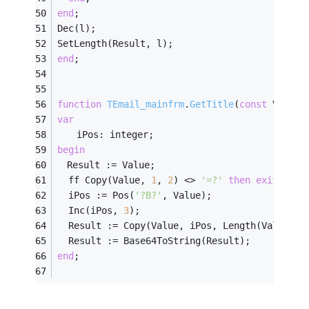
end
; 
Dec(l); 
SetLength(Result, l); 
end
; 
function
TEmail_mainfrm
.
GetTitle
(
const
 Value:
var
　　iPos: integer; 
begin
　Result := Value; 
  ff Copy(Value, 
1
, 
2
) <> 
'=?'
then
exit
; 
  iPos := Pos(
'?B?'
, Value); 
  Inc(iPos, 
3
); 
  Result := Copy(Value, iPos, Length(Value) -
  Result := Base64ToString(Result); 
end
; 