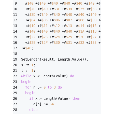
  #
$
40
 +#
$
40
 +#
$
40
 +#
$
40
 +#
$
40
 +#
$
40
 +#
$
40
 +#
  +#
$
40
 +#
$
40
 +#
$
3
F
 +#
$
34
 +#
$
35
 +#
$
36
 +#
$
37
 +
  +#
$
3
D
 +#
$
40
 +#
$
40
 +#
$
40
 +#
$
40
 +#
$
40
 +#
$
40
 +
  +#
$
04
 +#
$
05
 +#
$
06
 +#
$
07
 +#
$
08
 +#
$
09
 +#
$
0
A
 +
  +#
$
10
 +#
$
11
 +#
$
12
 +#
$
13
 +#
$
14
 +#
$
15
 +#
$
16
 +
  +#
$
40
 +#
$
40
 +#
$
40
 +#
$
40
 +#
$
1
A
 +#
$
1
B
 +#
$
1
C
 +
  +#
$
22
 +#
$
23
 +#
$
24
 +#
$
25
 +#
$
26
 +#
$
27
 +#
$
28
 +
  +#
$
2
E
 +#
$
2
F
 +#
$
30
 +#
$
31
 +#
$
32
 +#
$
33
 +#
$
40
 +
+#
$
40
; 
SetLength(Result, Length(Value)); 
x := 
1
; 
l := 
1
; 
while
 x < Length(Value) 
do
begin
for
 n := 
0
to
3
do
begin
if
 x > Length(Value) 
then
      d[n] := 
64
else