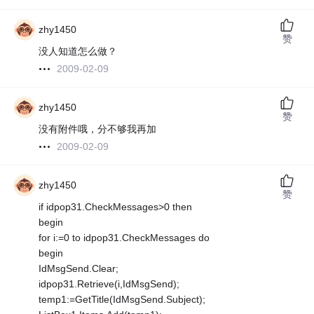
zhy1450
赞
没人知道怎么做？
2009-02-09
zhy1450
赞
没有附件哦，分不够我再加
2009-02-09
zhy1450
赞
if idpop31.CheckMessages>0 then
begin
for i:=0 to idpop31.CheckMessages do
begin
IdMsgSend.Clear;
idpop31.Retrieve(i,IdMsgSend);
temp1:=GetTitle(IdMsgSend.Subject);