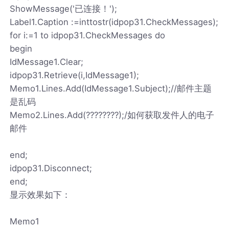
ShowMessage('已连接！');
Label1.Caption :=inttostr(idpop31.CheckMessages);
for i:=1 to idpop31.CheckMessages do
begin
IdMessage1.Clear;
idpop31.Retrieve(i,IdMessage1);
Memo1.Lines.Add(IdMessage1.Subject);//邮件主题
是乱码
Memo2.Lines.Add(????????);/如何获取发件人的电子
邮件
end;
idpop31.Disconnect;
end;
显示效果如下：
Memo1