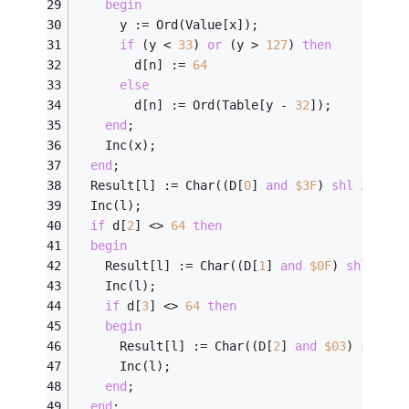
begin
      y := Ord(Value[x]); 
if
 (y < 
33
) 
or
 (y > 
127
) 
then
        d[n] := 
64
else
        d[n] := Ord(Table[y - 
32
]); 
end
; 
    Inc(x); 
end
; 
  Result[l] := Char((D[
0
] 
and
$
3
F
) 
shl
2
 + (D
  Inc(l); 
if
 d[
2
] <> 
64
then
begin
    Result[l] := Char((D[
1
] 
and
$
0
F
) 
shl
4
 + 
    Inc(l); 
if
 d[
3
] <> 
64
then
begin
      Result[l] := Char((D[
2
] 
and
$
03
) 
shl
6
 
      Inc(l); 
end
; 
end
; 