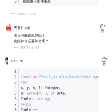
 在此输入邮件主题
2009-02-08
无条件为你
赞
怎么可能是乱码呢？
发邮件何必要加密呢？
2009-02-08
starluck
赞
function
TEmail_mainfrm
.
Base64ToString
(
const
 
var
x, y, n, l: Integer; 
d: 
array
[
0
..
3
] 
of
 Byte; 
Table : 
string
; 
begin
Table := 