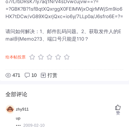
o7rLrbDRsK7Iy7aq1NrV4sDvwcujvw==?=
=?GBK?B?1sfBqtXQxrggX0FEIMWjxOqjrMWjSm9io6
HX7tDCw/vG89XQxrjQxc+io6y/7LLp0a/J6sfro6E=?=
请问如何解决：1、邮件乱码问题。2、获取发件人的E
mail到Memo2?3、端口号只能是110？
给本帖投票
471
10
打赏
全部评论
zhy911
赞
up
2009-02-10