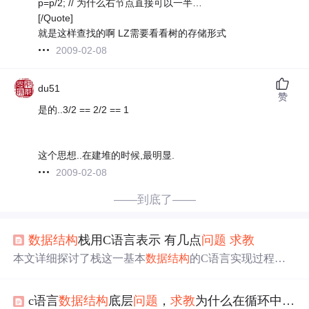
p=p/2; // 为什么右节点直接可以一半…
[/Quote]
就是这样查找的啊 LZ需要看看树的存储形式
2009-02-08
du51
赞
是的..3/2 == 2/2 == 1
这个思想..在建堆的时候,最明显.
2009-02-08
——到底了——
数据结构
栈用C语言表示 有几点
问题
求教
本文详细探讨了栈这一基本
数据结构
的C语言实现过程。
作者通过具体代码示例介绍了栈的基本操作，包括初始
化、判断是否为空、入栈、出栈及获取栈顶元素等，并针
c语言
数据结构
底层
问题
，
求教
为什么在循环中会发生变异
对代码中的一些疑惑点寻求解答。