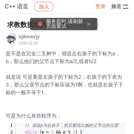
C++ 语言
登录
频道
加入
帖子详情
社区
C++ 语言
服务超时,请刷新
求教数据结构小问题。
页面重试
xplovexjy
2009-02-08
是不是在完全二叉树中，假设左右孩子的下标为a，
b，那么他们的父节点下标为a/2,或者b/2
就是说 可是要是左孩子的下标为2，右孩子的下表为
3，那么父亲节点的下标应该为1啊，也就是右孩子下
标的一般不等于1.
可是为什么有些程序为：
// 假设p为右孩子，然后要找出她的父节点的位置
while
 (p > 
1
 && p % 
2
) {