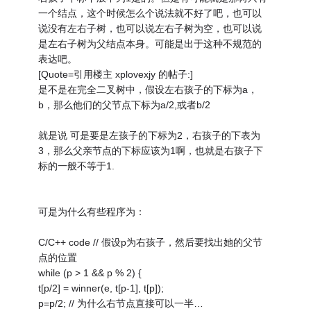
一个结点，这个时候怎么个说法就不好了吧，也可以
说没有左右子树，也可以说左右子树为空，也可以说
是左右子树为父结点本身。可能是出于这种不规范的
表达吧。
[Quote=引用楼主 xplovexjy 的帖子:]
是不是在完全二叉树中，假设左右孩子的下标为a，
b，那么他们的父节点下标为a/2,或者b/2
就是说 可是要是左孩子的下标为2，右孩子的下表为
3，那么父亲节点的下标应该为1啊，也就是右孩子下
标的一般不等于1.
可是为什么有些程序为：
C/C++ code // 假设p为右孩子，然后要找出她的父节
点的位置
while (p > 1 && p % 2) {
t[p/2] = winner(e, t[p-1], t[p]);
p=p/2; // 为什么右节点直接可以一半…