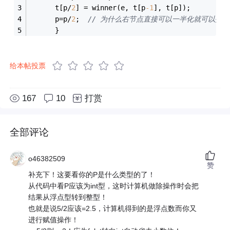
      t[p/
2
] = winner(e, t[p
-1
], t[p]);
      p=p/
2
;  
// 为什么右节点直接可以一半化就可以找
      }
给本帖投票
167
10
打赏
全部评论
o46382509
赞
补充下！这要看你的P是什么类型的了！
从代码中看P应该为int型，这时计算机做除操作时会把
结果从浮点型转到整型！
也就是说5/2应该=2.5，计算机得到的是浮点数而你又
进行赋值操作！