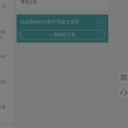
暂无公告
、技
试试用AI创作助手写篇文章吧
与能
+ 用AI写文章
的
薪
，以
HR
的绩
及
薪