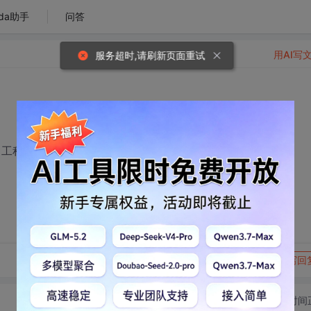
da助手
问答
用AI写
服务超时,请刷新页面重试
工程，会的高手请联系我。。。有薪酬的噢(面议)
转发到动态
举报
写回
切换为时间