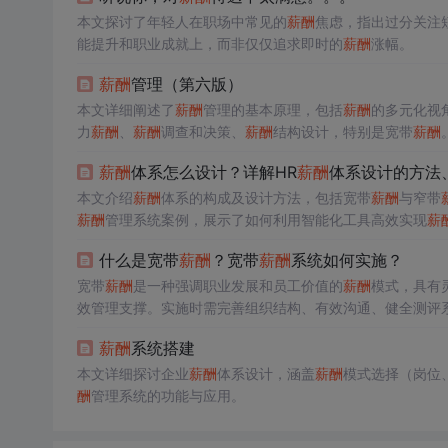
本文探讨了年轻人在职场中常见的
薪酬
焦虑，指出过分关注
能提升和职业成就上，而非仅仅追求即时的
薪酬
涨幅。
薪酬
管理（第六版）
本文详细阐述了
薪酬
管理的基本原理，包括
薪酬
的多元化视
力
薪酬
、
薪酬
调查和决策、
薪酬
结构设计，特别是宽带
薪酬
酬
管理，如销售人员、技术人员和管理人员的
薪酬
策略。文
薪酬
体系怎么设计？详解HR
薪酬
体系设计的方法
及
薪酬
沟通和预算控制的重要性。
本文介绍
薪酬
体系的构成及设计方法，包括宽带
薪酬
与窄带
薪酬
管理系统案例，展示了如何利用智能化工具高效实现
薪
什么是宽带
薪酬
？宽带
薪酬
系统如何实施？
宽带
薪酬
是一种强调职业发展和员工价值的
薪酬
模式，具有
效管理支撑。实施时需完善组织结构、有效沟通、健全测评
薪酬
系统搭建
本文详细探讨企业
薪酬
体系设计，涵盖
薪酬
模式选择（岗位
酬
管理系统的功能与应用。