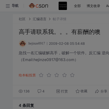
全部
博文收录
A
导航
社区
汇编语言
帖子详情
高手请联系我。。。有薪酬的噢
2009-02-08 05:54:48
hejinze0917
急找一名汇编破解高手，破解一个软件。反汇编 逆向
（Email:hejinze0917@163.com）
给本帖投票
136
4
打赏
分享
收藏
4 条
回复