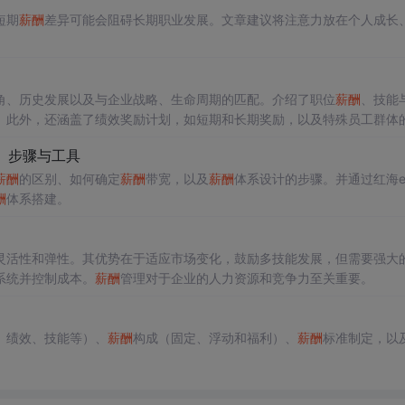
短期
薪酬
差异可能会阻碍长期职业发展。文章建议将注意力放在个人成长
角、历史发展以及与企业战略、生命周期的匹配。介绍了职位
薪酬
、技能
。此外，还涵盖了绩效奖励计划，如短期和长期奖励，以及特殊员工群体
章强调了
薪酬
管理在企业战略、文化、员工满意度和市场竞争力中的作用
、步骤与工具
薪酬
的区别、如何确定
薪酬
带宽，以及
薪酬
体系设计的步骤。并通过红海e
酬
体系搭建。
灵活性和弹性。其优势在于适应市场变化，鼓励多技能发展，但需要强大
系统并控制成本。
薪酬
管理对于企业的人力资源和竞争力至关重要。
、绩效、技能等）、
薪酬
构成（固定、浮动和福利）、
薪酬
标准制定，以